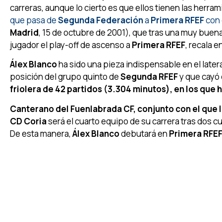
carreras, aunque lo cierto es que ellos tienen las herra
que pasa de
Segunda Federación
a
Primera RFEF
con 
Madrid
, 15 de octubre de 2001), que tras una muy buena
jugador el play-off de ascenso a
Primera RFEF
, recala e
Álex Blanco
ha sido una pieza indispensable en el later
posición del grupo quinto de
Segunda RFEF
y que cayó 
friolera de 42 partidos (3.304 minutos), en los que
Canterano del Fuenlabrada CF, conjunto con el que 
CD Coria
será el cuarto equipo de su carrera tras dos c
De esta manera,
Álex Blanco
debutará en
Primera RFE