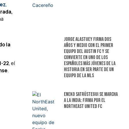
ez
,
rada,
ha
Jorge Alastuey firma dos
do la
años y medio con el primer
equipo del Austin FC y se
convierte en uno de los
1-22
, el
españoles más jóvenes de la
historia en ser parte de un
nse
.
equipo de la MLS
Eneko Satrústegui se marcha
a la India: firma por el
NorthEast United FC