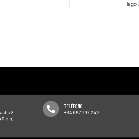
Iago 
Teléfono
pacho 8
+34 667 797 242
 Rioja)