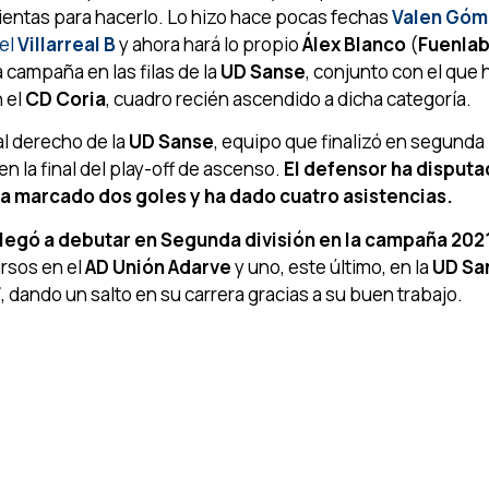
mientas para hacerlo. Lo hizo hace pocas fechas
Valen Góm
el
Villarreal B
y ahora hará lo propio
Álex Blanco
(
Fuenlab
 campaña en las filas de la
UD Sanse
, conjunto con el que 
n el
CD Coria
, cuadro recién ascendido a dicha categoría.
al derecho de la
UD Sanse
, equipo que finalizó en segunda
en la final del play-off de ascenso.
El defensor ha disputa
 ha marcado dos goles y ha dado cuatro asistencias.
llegó a debutar en Segunda división en la campaña 202
ursos en el
AD
Unión Adarve
y uno, este último, en la
UD Sa
F
, dando un salto en su carrera gracias a su buen trabajo.