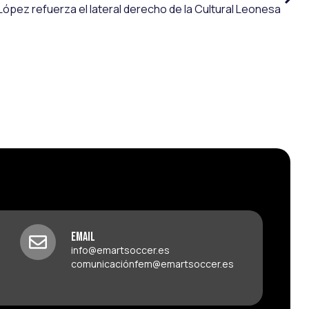
López refuerza el lateral derecho de la Cultural Leonesa
Email
info@emartsoccer.es
comunicaciónfem@emartsoccer.es