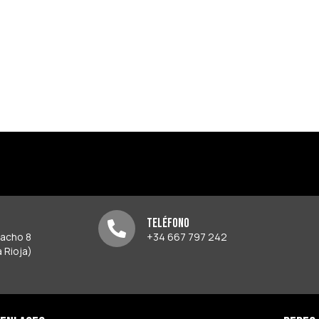
Teléfono
pacho 8
+34 667 797 242
 Rioja)