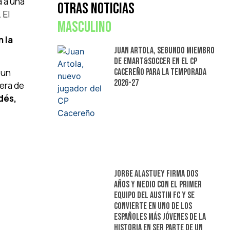
 a una
Otras Noticias
 El
Masculino
 la
Juan Artola, segundo miembro
de Emart&Soccer en el CP
Cacereño para la temporada
 un
2026-27
rera de
dés,
Jorge Alastuey firma dos
años y medio con el primer
equipo del Austin FC y se
convierte en uno de los
españoles más jóvenes de la
historia en ser parte de un