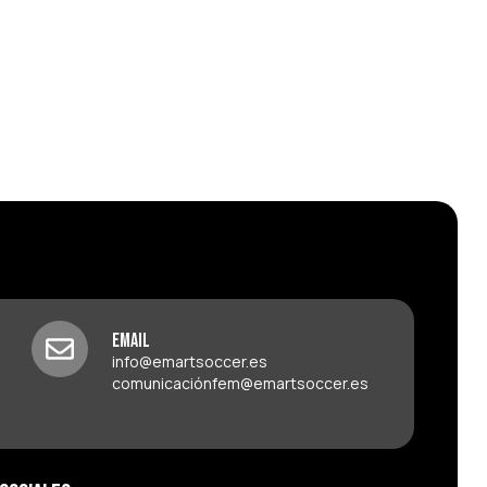
Email
info@emartsoccer.es
comunicaciónfem@emartsoccer.es