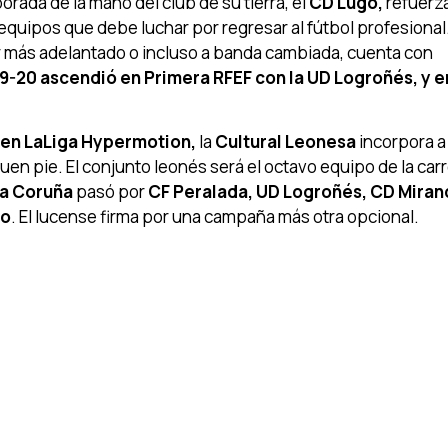
orada de la mano del club de su tierra, el
CD Lugo,
refuerza
 equipos que debe luchar por regresar al fútbol profesional.
r más adelantado o incluso a banda cambiada, cuenta con
9-20 ascendió en Primera RFEF con la UD Logroñés, y en
 en LaLiga Hypermotion,
la
Cultural Leonesa
incorpora a
en pie. El conjunto leonés será el octavo equipo de la car
La Coruña
pasó por
CF Peralada, UD Logroñés, CD Miran
go
. El lucense firma por una campaña más otra opcional.