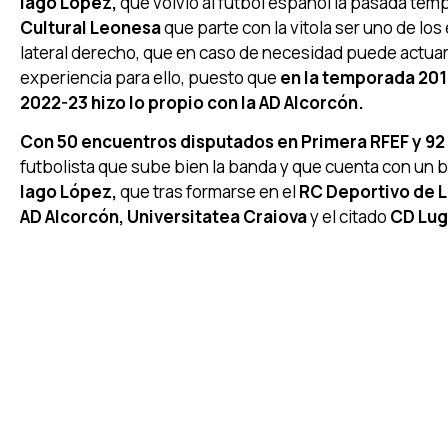
Iago López,
que volvió al fútbol español la pasada temp
Cultural Leonesa
que parte con la vitola ser uno de los
lateral derecho, que en caso de necesidad puede actua
experiencia para ello, puesto que
en la temporada 201
2022-23 hizo lo propio con la AD Alcorcón.
Con 50 encuentros disputados en Primera RFEF y 92
futbolista que sube bien la banda y que cuenta con un bu
Iago López,
que tras formarse en el
RC Deportivo de 
AD Alcorcón, Universitatea Craiova
y el citado
CD Lu