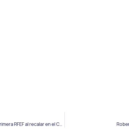
La buena campaña de Álex Blanco le permite asaltar la Primera RFEF al recalar en el CD Coria
Rober