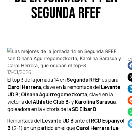
Segunda RFEF
C
13/01/2026
El top 3 de la jornada 14 en
Segunda RFEF
es para
Carol Herrera
, clave en la remontada del
Levante
UD B
;
Oihana Aguirregomezkorta
, clave en la
victoria del
Athletic Club B:
y
Karolina Sarasua
,
goleadora en la victoria de la
SD Eibar B
.
Remontada del
Levante UD B
ante el
RCD Espanyol
B
(2-1) en un partido en el que
Carol Herrera fue