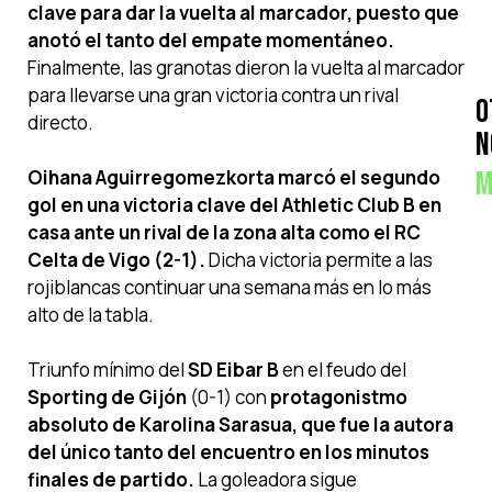
clave para dar la vuelta al marcador, puesto que
anotó el tanto del empate momentáneo.
Finalmente, las granotas dieron la vuelta al marcador
para llevarse una gran victoria contra un rival
O
directo.
N
M
Oihana Aguirregomezkorta marcó el segundo
gol en una victoria clave del Athletic Club B en
casa ante un rival de la zona alta como el RC
Celta de Vigo (2-1).
Dicha victoria permite a las
rojiblancas continuar una semana más en lo más
alto de la tabla.
Triunfo mínimo del
SD Eibar B
en el feudo del
Sporting de Gijón
(0-1) con
protagonistmo
absoluto de Karolina Sarasua, que fue la autora
del único tanto del encuentro en los minutos
finales de partido.
La goleadora sigue