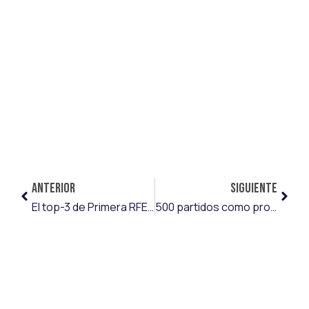
ANTERIOR
SIGUIENTE
El top-3 de Primera RFEF en esta jornada 14 está formado por Vero Herrera, Amaya García y Laura Navajas
500 partidos como profesional para Ian Mackay