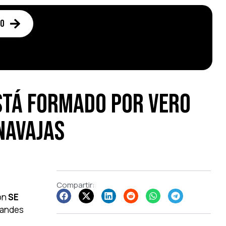
to
está formado por Vero
Navajas
Compartir:
con
SE
randes