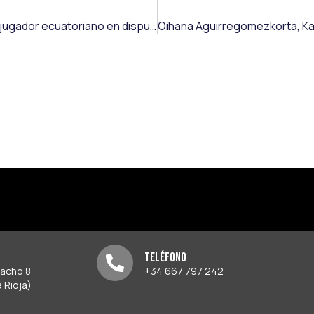
Jeremy Arévalo debuta en la Bundesliga y es el séptimo jugador ecuatoriano en disputar dicha competición
Teléfono
pacho 8
+34 667 797 242
 Rioja)