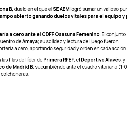
ona B,
duelo en el que el
SE AEM
logró sumar un valioso pu
campo abierto ganando duelos vitales para el equipo y
tería a cero ante el CDFF Osasuna Femenino
. El conjunto
ncuentro de
Amaya
; su solidez y lectura del juego fueron
rtería a cero, aportando seguridad y orden en cada acción
las filas del líder de
Primera RFEF
, el
Deportivo Alavés
, y
co de Madrid B
, sucumbiéndo ante el cuadro vitoriano (1-0)
s colchoneras.