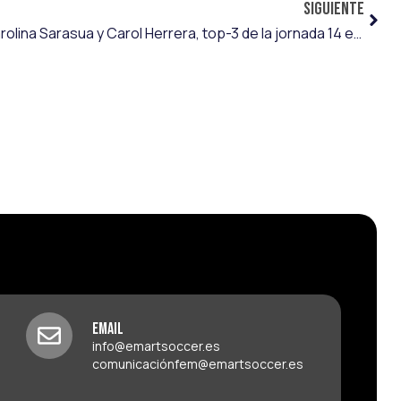
SIGUIENTE
Oihana Aguirregomezkorta, Karolina Sarasua y Carol Herrera, top-3 de la jornada 14 en Segunda RFEF
Email
info@emartsoccer.es
comunicaciónfem@emartsoccer.es