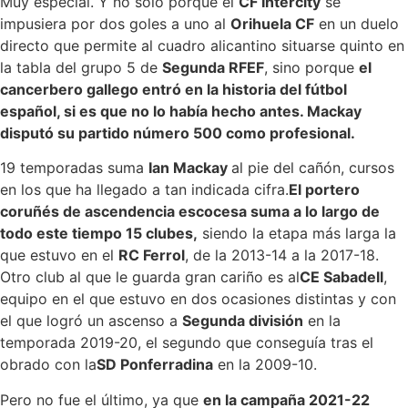
Muy especial. Y no solo porque el
CF Intercity
se
impusiera por dos goles a uno al
Orihuela CF
en un duelo
directo que permite al cuadro alicantino situarse quinto en
la tabla del grupo 5 de
Segunda RFEF
, sino porque
el
cancerbero gallego entró en la historia del fútbol
español, si es que no lo había hecho antes. Mackay
disputó su partido número 500 como profesional.
19 temporadas suma
Ian Mackay
al pie del cañón, cursos
en los que ha llegado a tan indicada cifra.
El portero
coruñés de ascendencia escocesa suma a lo largo de
todo este tiempo 15 clubes,
siendo la etapa más larga la
que estuvo en el
RC Ferrol
, de la 2013-14 a la 2017-18.
Otro club al que le guarda gran cariño es al
CE Sabadell
,
equipo en el que estuvo en dos ocasiones distintas y con
el que logró un ascenso a
Segunda división
en la
temporada 2019-20, el segundo que conseguía tras el
obrado con la
SD Ponferradina
en la 2009-10.
Pero no fue el último, ya que
en la campaña 2021-22