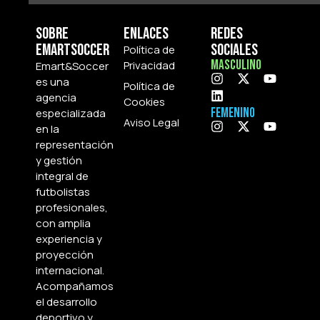
Sobre
Enlaces
Redes
Emartsoccer
Sociales
Política de
Masculino
Privacidad
Emart&Soccer
es una
Política de
agencia
Cookies
Femenino
especializada
Aviso Legal
en la
representación
y gestión
integral de
futbolistas
profesionales,
con amplia
experiencia y
proyección
internacional.
Acompañamos
el desarrollo
deportivo y