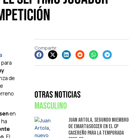
mpetición
Compartir:
a
 para
my
anza de
de
Otras Noticias
terreno
Masculino
usen
en
Juan Artola, segundo miembro
 ha
de Emart&Soccer en el CP
ente
Cacereño para la temporada
ho
. El