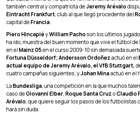
también central y compatriota de
Jeremy Arévalo
dispu
Eintracht Frankfurt
, club al que llegó procedente del
R
capital de
Francia
.
Piero Hincapié
y
William Pacho
son los últimos jugado
ha ido, muestra del buen momento que vive el fútbol de
en el
Mainz 05
en el curso 2009-10 sin demasiada suert
Fortuna Düsseldorf; Andersson Ordoñez
actuó en el
actual equipo de Jeremy Arévalo, el VfB Stuttgart,
de
cuatro campañas siguientes; y
Johan Mina
actuó en el fi
La
Bundesliga
, una competición en la que muchos tale
caso de
Giovanni Elber
,
Roque Santa Cruz
o
Claudio 
Arévalo
, que quiere seguir los pasos de los futbolistas 
hará sin duda.