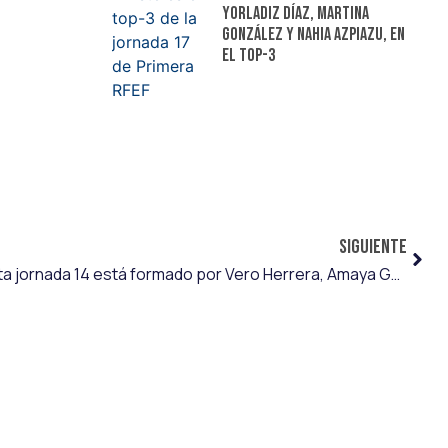
Yorladiz Díaz, Martina
González y Nahia Azpiazu, en
el top-3
SIGUIENTE
El top-3 de Primera RFEF en esta jornada 14 está formado por Vero Herrera, Amaya García y Laura Navajas