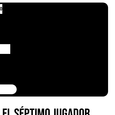
to
 el séptimo jugador