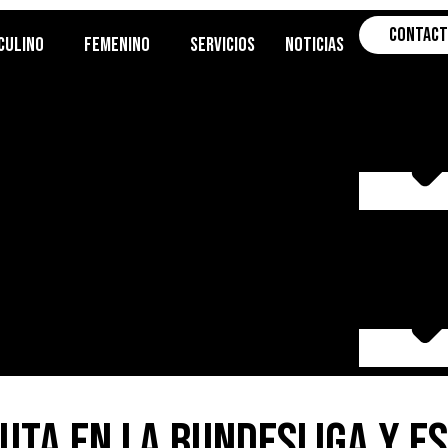
Contac
culino
Femenino
Servicios
Noticias
uta en la Bundesliga y es