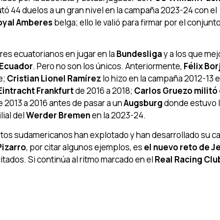
tó 44 duelos a un gran nivel en la campaña 2023-24 con el
oyal Amberes
belga; ello le valió para firmar por el conjunto
res ecuatorianos en jugar en la
Bundesliga
y a los que mej
Ecuador
. Pero no son los únicos. Anteriormente,
Félix Bor
e;
Cristian Lionel Ramírez
lo hizo en la campaña 2012-13 e
Eintracht Frankfurt
de 2016 a 2018;
Carlos Gruezo militó 
 2013 a 2016 antes de pasar a un
Augsburg
donde estuvo 
lial del
Werder Bremen
en la 2023-24.
ntos sudamericanos han explotado y han desarrollado su ca
Pizarro
, por citar algunos ejemplos, es
el nuevo reto de 
citados. Si continúa al ritmo marcado en el
Real Racing Clu