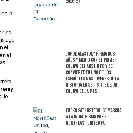
2026-27
 de la
or les
ja
jugó
n el
Jorge Alastuey firma dos
en el
años y medio con el primer
las
equipo del Austin FC y se
convierte en uno de los
españoles más jóvenes de la
rrera
historia en ser parte de un
Jeremy
equipo de la MLS
b
, lo
Eneko Satrústegui se marcha
a la India: firma por el
NorthEast United FC