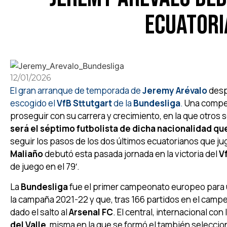
ecuatori
12/01/2026
El gran arranque de temporada de
Jeremy Arévalo
desp
escogido el
VfB Sttutgart
de la
Bundesliga
.
Una compet
proseguir con su carrera y crecimiento, en la que otros
será el séptimo futbolista de dicha nacionalidad qu
seguir los pasos de los dos últimos ecuatorianos que ju
Maliaño
debutó esta pasada jornada en la victoria del
V
de juego en el 79′.
La
Bundesliga
fue el primer campeonato europeo para
la campaña 2021-22 y que, tras 166 partidos en el campeo
dado el salto al
Arsenal FC
. El central, internacional co
del Valle
, misma en la que se formó el también seleccio