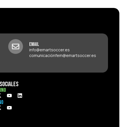
Email
info@emartsoccer.es
comunicaciónfem@emartsoccer.es
Sociales
ino
no