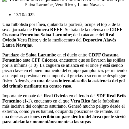
13/10/2025
Una futbolista por línea, quitando la portería, ocupa el top-3 de la
sexta jornada de
Primera RFEF
. Se trata de la defensa de
CDFF
Osasuna Femenino Saioa Larumbe
; de la atacante del
Real
Oviedo Vera Rico
; y de la mediocentro del
Deportivo Alavés
Laura Navajas
.
Partidazo de
Saioa Larumbe
en el duelo entre
CDFF Osasuna
Femenino
ante
CFF Cáceres
, encuentro que se llevaron las rojillas
por la mínima (1-0). La zaguera se afianza en el once y está siendo
pieza clave en el buen momento del equipo pamplonica, permitiendo
a su equipo presionar en campo rival gracias a su enorme despliegue
físico. Además,
en una de sus internadas dio la asistencia del gol
del triunfo mediante un centro raso.
Importante empate del
Real Oviedo
en el feudo del
SDF Real Betis
Femenino
(1-1), encuentro en el que
Vera Rico
fue la futbolista
más incisiva del conjunto asturiano. Generó mucho peligro desde el
extremo, como ya es haitual, ocupando posiciones de remate. En
una de esas acciones
recibió un pase dentro del área que le sirvió
para adelantar momentáneamente a las suyas
.