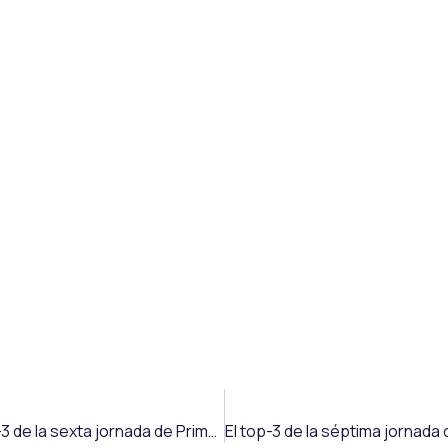
Saioa Larumbe, Vera Rico y Laura Navajas forman el top-3 de la sexta jornada de Primera RFEF