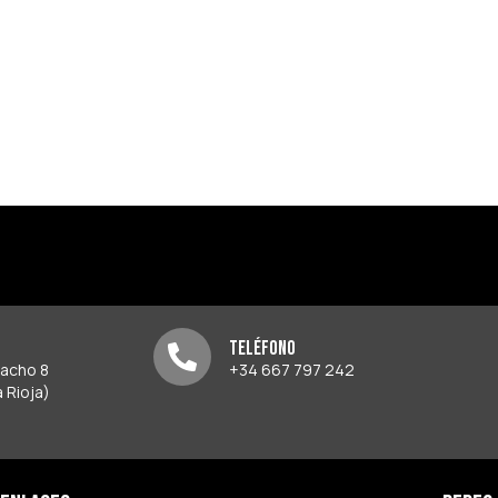
Teléfono
pacho 8
+34 667 797 242
 Rioja)