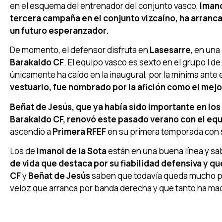
en el esquema del entrenador del conjunto vasco,
Imano
tercera campaña en el conjunto vizcaíno, ha arranca
un futuro esperanzador.
De momento, el defensor disfruta en
Lasesarre
, en una
Barakaldo CF
. El equipo vasco es sexto en el grupo I de
únicamente ha caído en la inaugural, por la mínima ante 
vestuario, fue nombrado por la afición como el mej
Beñat de Jesús, que ya había sido importante en los 
Barakaldo CF, renovó este pasado verano con el eq
ascendió a
Primera RFEF
en su primera temporada con s
Los de
Imanol de la Sota
están en una buena línea y s
de vida que destaca por su fiabilidad defensiva y 
CF
y
Beñat de Jesús
saben que todavía queda mucho po
veloz que arranca por banda derecha y que tanto ha ma