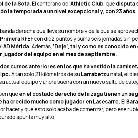
l de la Sota
. El canterano del
Athletic Club
, que
disputa 
do la temporada a un nivel excepcional y, con 23 años,
 banda derecha que lleva su nombre y de la que se aprovec
Primera RFEF
con diez puntos y suma seis jornadas sin pe
el
AD Mérida.
Además,
‘Deje’, tal y como es conocido en 
or jugador del equipo en el mes de septiembre.
dos cursos anteriores en los que ha vestido la camiset
uipo.
A tan solo 21 kilómetros de su
Larrabetzu
natal, el die
u actual equipo y ahora sueña con un nuevo salto de categ
aben que
en el costado derecho de la zaga tienen un se
que ha crecido mucho como jugador en Lasesarre.
El
Bara
r hacer y que esto solo acaba de comenzar, pero ese rubi
durado apunta muy alto.