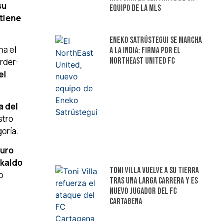
su
equipo de la MLS
 tiene
Eneko Satrústegui se marcha
ha el
a la India: firma por el
NorthEast United FC
rder:
el
a del
stro
oría.
guro
kaldo
Toni Villa vuelve a su tierra
o
tras una larga carrera y es
nuevo jugador del FC
Cartagena