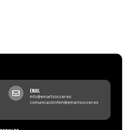
Email
info@emartsoccer.es
comunicaciónfem@emartsoccer.es