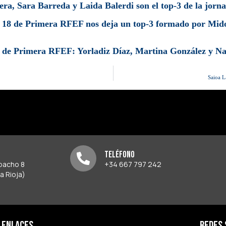
era, Sara Barreda y Laida Balerdi son el top-3 de la jo
 18 de Primera RFEF nos deja un top-3 formado por Mido
 de Primera RFEF: Yorladiz Díaz, Martina González y Nah
Saioa L
Teléfono
spacho 8
+34 667 797 242
a Rioja)
Enlaces
Redes 