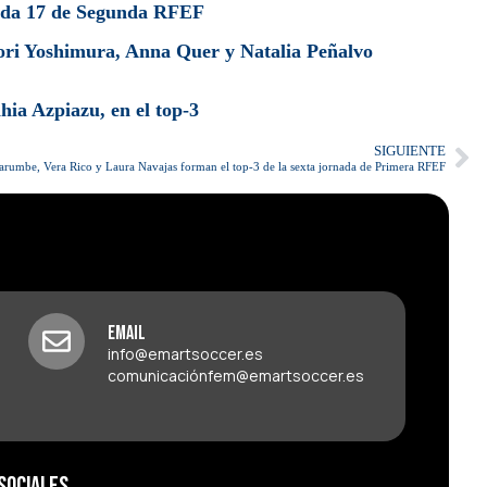
rnada 17 de Segunda RFEF
ri Yoshimura, Anna Quer y Natalia Peñalvo
ia Azpiazu, en el top-3
SIGUIENTE
arumbe, Vera Rico y Laura Navajas forman el top-3 de la sexta jornada de Primera RFEF
Email
info@emartsoccer.es
comunicaciónfem@emartsoccer.es
Sociales