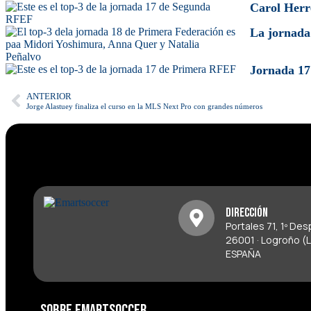
Carol Herr
La jornada
Jornada 17
ANTERIOR
Jorge Alastuey finaliza el curso en la MLS Next Pro con grandes números
Dirección
Portales 71, 1º De
26001 · Logroño (L
ESPAÑA
Sobre Emartsoccer