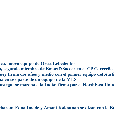
ca, nuevo equipo de Orest Lebedenko
a, segundo miembro de Emart&Soccer en el CP Cacereño 
uey firma dos años y medio con el primer equipo del Austi
ria en ser parte de un equipo de la MLS
ústegui se marcha a la India: firma por el NorthEast Uni
icharon: Edna Imade y Amani Kakounan se alzan con la Bu