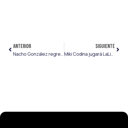
ANTERIOR
SIGUIENTE
Nacho González regresa a la AD Mérida cuatro temporadas después
Miki Codina jugará LaLiga Hypermotion con el CE Sabadell