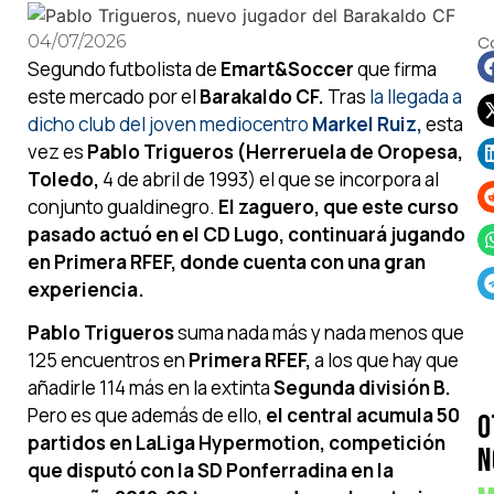
04/07/2026
C
Segundo futbolista de
Emart&Soccer
que firma
este mercado por el
Barakaldo CF.
Tras
la llegada a
dicho club del joven mediocentro
Markel Ruiz,
esta
vez es
Pablo Trigueros (Herreruela de Oropesa,
Toledo,
4 de abril de 1993) el que se incorpora al
conjunto gualdinegro.
El zaguero, que este curso
pasado actuó en el CD Lugo, continuará jugando
en Primera RFEF, donde cuenta con una gran
experiencia.
Pablo Trigueros
suma nada más y nada menos que
125 encuentros en
Primera RFEF,
a los que hay que
añadirle 114 más en la extinta
Segunda división B.
Pero es que además de ello,
el central acumula 50
O
partidos en LaLiga Hypermotion, competición
N
que disputó con la SD Ponferradina en la