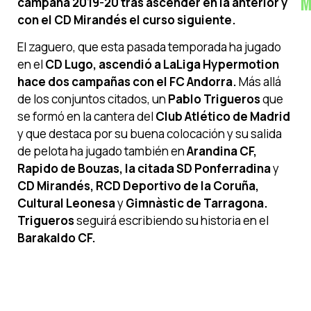
M
campaña 2019-20 tras ascender en la anterior y
con el CD Mirandés el curso siguiente.
El zaguero, que esta pasada temporada ha jugado
en el
CD Lugo,
ascendió a LaLiga Hypermotion
hace dos campañas con el FC Andorra.
Más allá
de los conjuntos citados, un
Pablo Trigueros
que
se formó en la cantera del
Club Atlético de Madrid
y que destaca por su buena colocación y su salida
de pelota ha jugado también en
Arandina CF,
Rapido de Bouzas, la citada SD Ponferradina
y
CD Mirandés, RCD Deportivo de la Coruña,
Cultural Leonesa
y
Gimnàstic de Tarragona.
Trigueros
seguirá escribiendo su historia en el
Barakaldo CF.