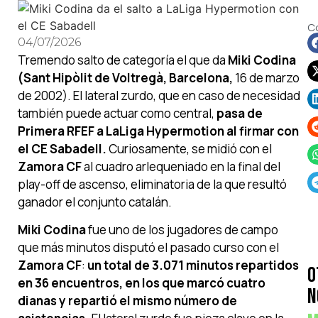
C
04/07/2026
Tremendo salto de categoría el que da
Miki Codina
(Sant Hipòlit de Voltregà, Barcelona,
16 de marzo
de 2002). El lateral zurdo, que en caso de necesidad
también puede actuar como central,
pasa de
Primera RFEF a LaLiga Hypermotion al firmar con
el CE Sabadell.
Curiosamente, se midió con el
Zamora CF
al cuadro arlequeniado en la final del
play-off de ascenso, eliminatoria de la que resultó
ganador el conjunto catalán.
Miki Codina
fue uno de los jugadores de campo
que más minutos disputó el pasado curso con el
Zamora CF
:
un total de 3.071 minutos repartidos
O
en 36 encuentros, en los que marcó cuatro
N
dianas y repartió el mismo número de