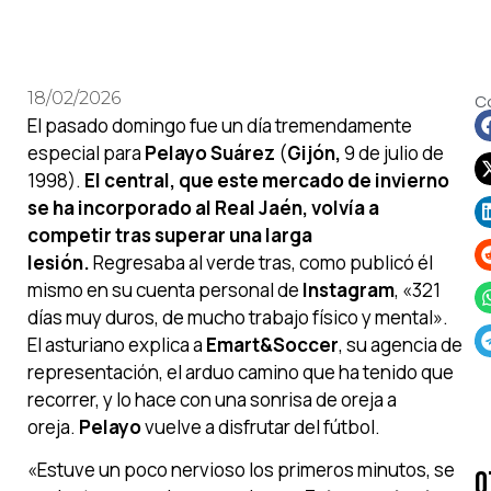
18/02/2026
C
El pasado domingo fue un día tremendamente
especial para
Pelayo Suárez
(
Gijón,
9 de julio de
1998).
El central, que este mercado de invierno
se ha incorporado al Real Jaén, volvía a
competir tras superar una larga
lesión.
Regresaba al verde tras, como publicó él
mismo en su cuenta personal de
Instagram
, «321
días muy duros, de mucho trabajo físico y mental».
El asturiano explica a
Emart&Soccer
, su agencia de
representación, el arduo camino que ha tenido que
recorrer, y lo hace con una sonrisa de oreja a
oreja.
Pelayo
vuelve a disfrutar del fútbol.
«Estuve un poco nervioso los primeros minutos, se
O