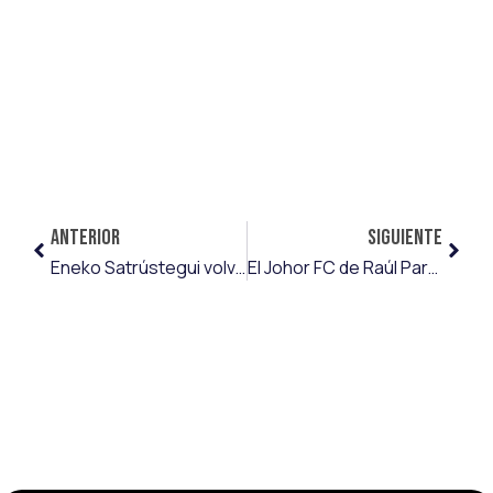
ANTERIOR
SIGUIENTE
Eneko Satrústegui volvió al once de la Cultural Leonesa medio año después
El Johor FC de Raúl Parra accede a los octavos de final de la AFC Champions League