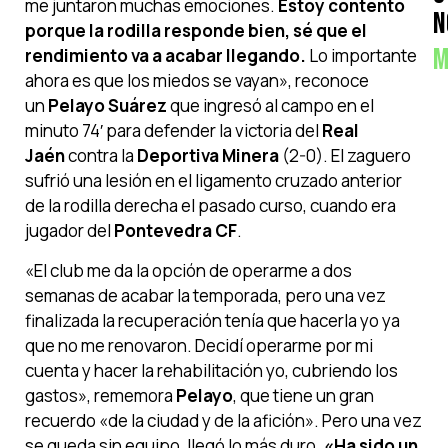
me juntaron muchas emociones.
Estoy contento
N
porque la rodilla responde bien, sé que el
M
rendimiento va a acabar llegando.
Lo importante
ahora es que los miedos se vayan», reconoce
un
Pelayo Suárez
que ingresó al campo en el
minuto 74′ para defender la victoria del
Real
Jaén
contra la
Deportiva Minera
(2-0). El zaguero
sufrió una lesión en el ligamento cruzado anterior
de la rodilla derecha el pasado curso, cuando era
jugador del
Pontevedra CF
.
«El club me da la opción de operarme a dos
semanas de acabar la temporada, pero una vez
finalizada la recuperación tenía que hacerla yo ya
que no me renovaron. Decidí operarme por mi
cuenta y hacer la rehabilitación yo, cubriendo los
gastos», rememora
Pelayo
, que tiene un gran
recuerdo «de la ciudad y de la afición». Pero una vez
se queda sin equipo, llegó lo más duro.
«Ha sido un