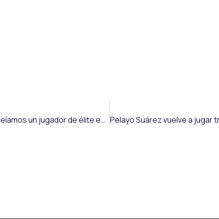
Ezequiel Loza, entrenador del Rayo Cantabria: «Todos veíamos un jugador de élite en Jeremy Arévalo; el techo se lo pondrá él»