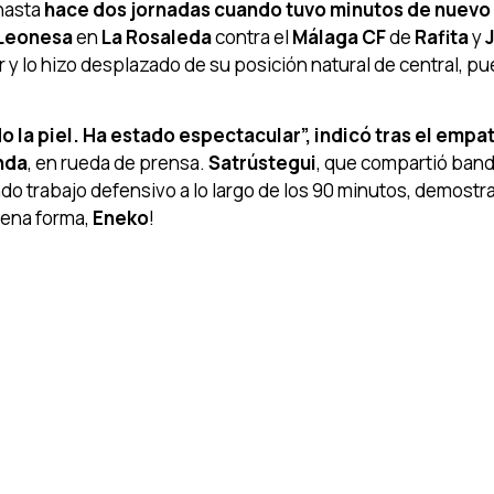
 hasta
hace dos jornadas cuando tuvo minutos de nuevo 
 Leonesa
en
La Rosaleda
contra el
Málaga CF
de
Rafita
y
J
lar y lo hizo desplazado de su posición natural de central, p
 la piel. Ha estado espectacular”, indicó tras el empat
anda
, en rueda de prensa.
Satrústegui
, que compartió ban
ndo trabajo defensivo a lo largo de los 90 minutos, demost
plena forma,
Eneko
!