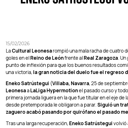
15/02/2026
La
Cultural Leonesa
rompió una mala racha de cuatro d
goles en el
Reino de León
frente al
Real Zaragoza
. Un
punto de inflexión para que los buenos resultados comie
una victoria,
la gran noticia del duelo fue el regreso
Eneko Satrústegui
(
Villaba, Navarra
, 25 de septiembr
Leonesa
a
LaLiga Hypermotion
el pasado curso y tod
primera jornada liguera en la que fue titular en el eje de
desde pretemporada le obligaron a parar.
Siguió un tr
zaguero acabó pasando por quirófano el pasado mes
Tras una larga recuperación,
Eneko Satrústegui
volvió