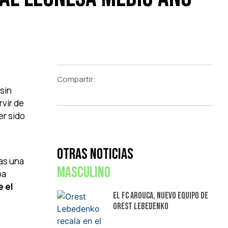
Compartir:
sin
rvir de
er sido
Otras Noticias
as una
Masculino
ba
e el
El FC Arouca, nuevo equipo de
Orest Lebedenko