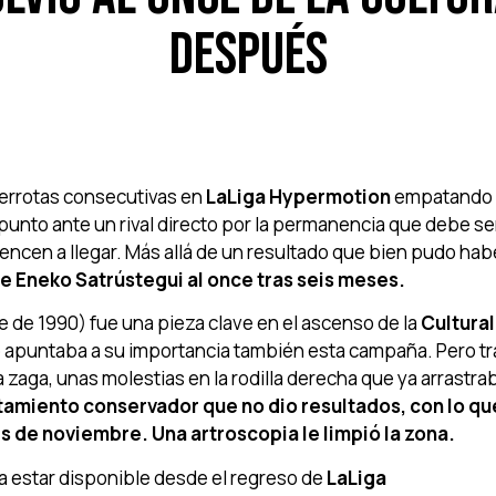
después
errotas consecutivas en
LaLiga Hypermotion
empatando 
 punto ante un rival directo por la permanencia que debe se
ncen a llegar. Más allá de un resultado que bien pudo hab
 de Eneko Satrústegui al once tras seis meses.
e de 1990) fue una pieza clave en el ascenso de la
Cultural
o apuntaba a su importancia también esta campaña. Pero tr
 la zaga, unas molestias en la rodilla derecha que ya arrastra
atamiento conservador que no dio resultados, con lo qu
 de noviembre. Una artroscopia le limpió la zona.
 a estar disponible desde el regreso de
LaLiga