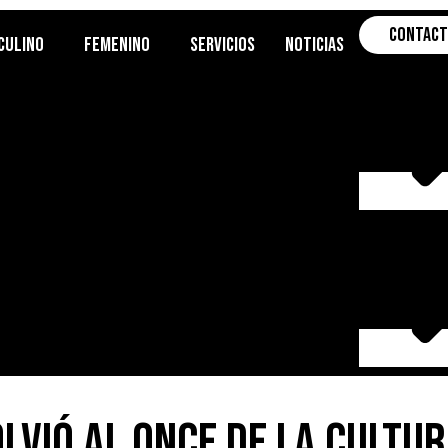
Contac
culino
Femenino
Servicios
Noticias
lvió al once de la Cultu