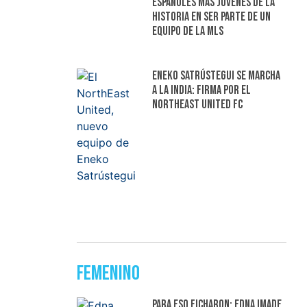
españoles más jóvenes de la
historia en ser parte de un
equipo de la MLS
Eneko Satrústegui se marcha
a la India: firma por el
NorthEast United FC
Femenino
Para eso ficharon: Edna Imade