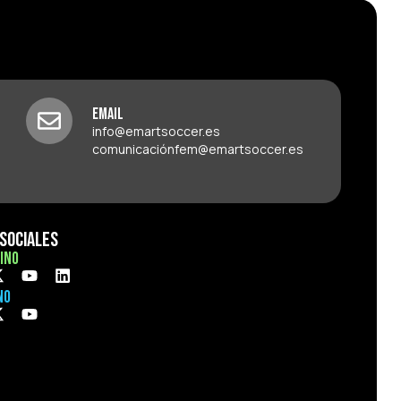
Email
info@emartsoccer.es
comunicaciónfem@emartsoccer.es
Sociales
ino
no