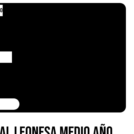
to
ral Leonesa medio año