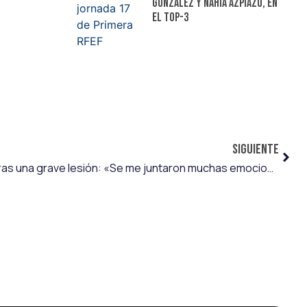
González y Nahia Azpiazu, en
el top-3
SIGUIENTE
Pelayo Suárez vuelve a jugar tras una grave lesión: «Se me juntaron muchas emociones»