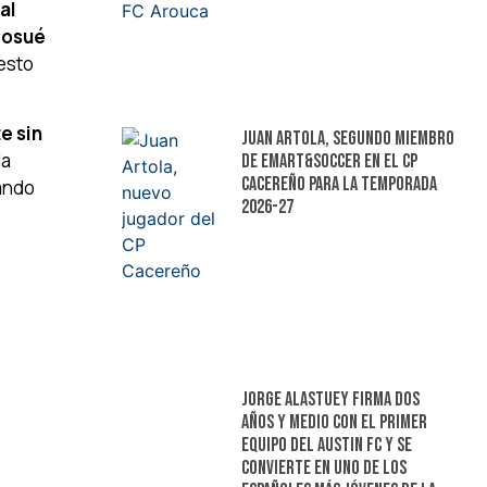
al
osué
uesto
e sin
Juan Artola, segundo miembro
da
de Emart&Soccer en el CP
Cacereño para la temporada
rando
2026-27
Jorge Alastuey firma dos
años y medio con el primer
equipo del Austin FC y se
convierte en uno de los