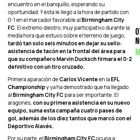
encuentro en el banquillo, esperando su
oportunidad. Y ésta le llegó a la hora de partido con
0-1 en el marcador favorable al
Birmingham City
FC
. El extremo diestro, muy participativo durante la
O
media hora que estuvo sobre el terreno de juego,
N
tardó tan solo seis minutos en dejar su sello:
M
asistencia de tacón en la frontal del área para
que su compañero Marvin Ducksch firmara el 0-2
definitivo con un tiro cruzado.
Primera aparación de
Carlos Vicente
en la
EFL
Championship
y ya ha demostrado que ha llegado
al
Birmingham City FC
para ser importante. El
aragonés,
con su primera asistencia en su nuevo
equipo, suma esta campaña cuatro pases de
gol, además de los diez tantos que marcó con el
Deportivo Alavés.
Por su parte, el
Birmingham City FC
ocupa a