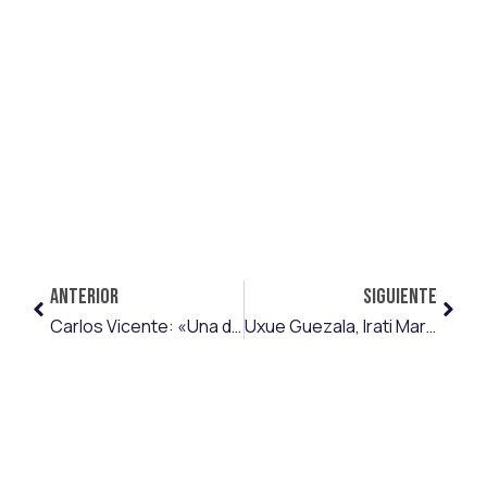
ANTERIOR
SIGUIENTE
Carlos Vicente: «Una de las cosas que más me atrajo fue el proyecto del Birmingham City FC, es un cambio importante y creo que era el momento perfecto»
Uxue Guezala, Irati Martín e Ines Rizo, top-3 de Segunda RFEF de la jornada 16