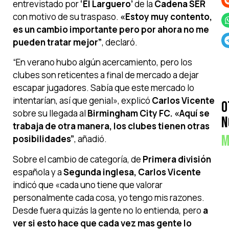
entrevistado por
‘El Larguero’
de la
Cadena SER
con motivo de su traspaso.
«Estoy muy contento,
es un cambio importante pero por ahora no me
pueden tratar mejor”
, declaró.
“En verano hubo algún acercamiento, pero los
clubes son reticentes a final de mercado a dejar
escapar jugadores. Sabía que este mercado lo
intentarían, así que genial», explicó
Carlos Vicente
O
sobre su llegada al
Birmingham City FC. «Aquí se
N
trabaja de otra manera, los clubes tienen otras
M
posibilidades”
, añadió.
Sobre el cambio de categoría, de
Primera división
española y a
Segunda inglesa, Carlos Vicente
indicó que «cada uno tiene que valorar
personalmente cada cosa, yo tengo mis razones.
Desde fuera quizás la gente no lo entienda, pero
a
ver si esto hace que cada vez mas gente lo