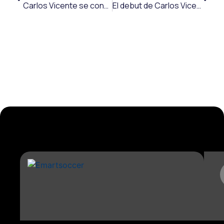
Carlos Vicente se convierte en el cuarto traspaso más alto en la historia del Deportivo Alavés
El debut de Carlos Vicente con el Birmingham City FC: asistencia de gol a los seis minutos de ingresar al verde