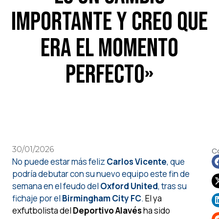
importante y creo que
era el momento
perfecto»
30/01/2026
C
No puede estar más feliz
Carlos Vicente
, que
podría debutar con su nuevo equipo este fin de
semana en el feudo del
Oxford United
, tras su
fichaje por el
Birmingham City FC
.
El ya
exfutbolista del
Deportivo Alavés
ha sido