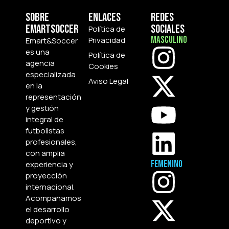
Sobre
Enlaces
Redes
Emartsoccer
Sociales
Política de
Masculino
Privacidad
Emart&Soccer
es una
Política de
agencia
Cookies
especializada
Aviso Legal
en la
representación
y gestión
integral de
futbolistas
profesionales,
con amplia
Femenino
experiencia y
proyección
internacional.
Acompañamos
el desarrollo
deportivo y