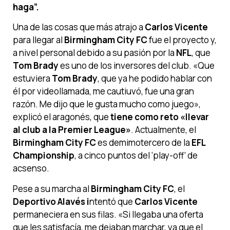
haga”.
Una de las cosas que más atrajo a
Carlos Vicente
para llegar al
Birmingham City FC
fue el proyecto y,
a nivel personal debido a su pasión por la
NFL
, que
Tom Brady
es uno de los inversores del club. «Que
estuviera
Tom Brady
, que ya he podido hablar con
él por videollamada, me cautiuvó, fue una gran
razón. Me dijo que le gusta mucho como juego»,
explicó el aragonés, que
tiene como reto «llevar
al club a la Premier League»
. Actualmente, el
Birmingham City FC
es demimotercero de la
EFL
Championship
, a cinco puntos del ‘play-off’ de
acsenso.
Pese a su marcha al
Birmingham City FC
, el
Deportivo Alavés i
ntentó que
Carlos Vicente
permaneciera en sus filas. «Si llegaba una oferta
que les satisfacía, me dejaban marchar, ya que el