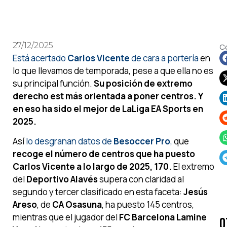
27/12/2025
C
Está acertado
Carlos Vicente
de cara a portería
en
lo que llevamos de temporada, pese a que ella no es
su principal función.
Su posición de extremo
derecho est más orientada a poner centros. Y
en eso ha sido el mejor de LaLiga EA Sports en
2025.
Así
lo desgranan datos de
Besoccer Pro
,
que
recoge el número de centros que ha puesto
Carlos Vicente a lo largo de 2025, 170.
El extremo
del
Deportivo Alavés
supera con claridad al
segundo y tercer clasificado en esta faceta:
Jesús
Areso
, de
CA Osasuna
, ha puesto 145 centros,
mientras que el jugador del
FC Barcelona Lamine
O