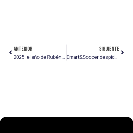
ANTERIOR
SIGUIENTE
2025, el año de Rubén Díez
Emart&Soccer despide un 2025 exitoso y afronta el 2026 con el objetivo de mejorar y superarse