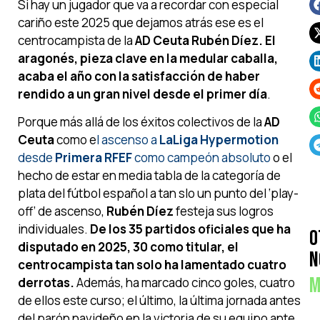
Si hay un jugador que va a recordar con especial
cariño este 2025 que dejamos atrás ese es el
centrocampista de la
AD Ceuta Rubén Díez. El
aragonés, pieza clave en la medular caballa,
acaba el año con la satisfacción de haber
rendido a un gran nivel desde el primer día
.
Porque más allá de los éxitos colectivos de la
AD
Ceuta
como e
l ascenso a
LaLiga Hypermotion
desde
Primera RFEF
como campeón absoluto
o el
hecho de estar en media tabla de la categoría de
plata del fútbol español a tan slo un punto del ‘play-
off’ de ascenso,
Rubén Díez
festeja sus logros
individuales.
De los 35 partidos oficiales que ha
O
disputado en 2025, 30 como titular, el
N
centrocampista tan solo ha lamentado cuatro
M
derrotas.
Además, ha marcado cinco goles, cuatro
de ellos este curso; el último, la última jornada antes
del parón navideño en la victoria de su equipo ante