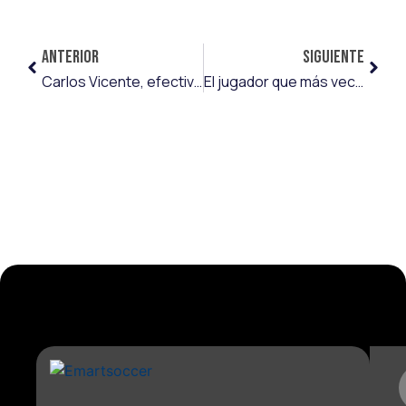
ANTERIOR
SIGUIENTE
Carlos Vicente, efectividad del cien por cien desde los once metros
El jugador que más veces centra de LaLiga EA Sports en 2025 es Carlos Vicente