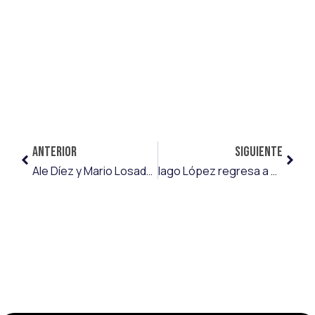
ANTERIOR
SIGUIENTE
Ale Díez y Mario Losada, la conexión española que ya funciona en Mielec
Iago López regresa a casa y se convierte en nuevo jugador del CD Lugo