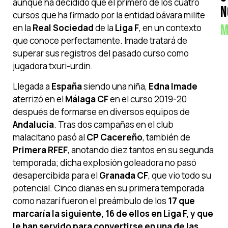
aunque ha decidido que el primero de los cuatro
N
cursos que ha firmado por la entidad bávara milite
M
en la
Real Sociedad
de la
Liga F
, en un contexto
que conoce perfectamente. Imade tratará de
superar sus registros del pasado curso como
jugadora txuri-urdin.
Llegada a
España
siendo una niña,
Edna Imade
aterrizó en el
Málaga CF
en el curso 2019-20
después de formarse en diversos equipos de
Andalucía
. Tras dos campañas en el club
malacitano pasó al
CP Cacereño
, también de
Primera RFEF
, anotando diez tantos en su segunda
temporada; dicha explosión goleadora no pasó
desapercibida para el
Granada CF
, que vio todo su
potencial. Cinco dianas en su primera temporada
como nazarí fueron el preámbulo de los
17 que
marcaría la siguiente, 16 de ellos en Liga F, y que
le han servido para convertirse en una de las