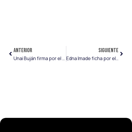
ANTERIOR
SIGUIENTE
Unai Buján firma por el TS Podbeskidzie y se convierte en el décimo jugador de Emart&Soccer en Polonia
Edna Imade ficha por el Bayern Múnich y se marcha cedida a la Real Sociedad