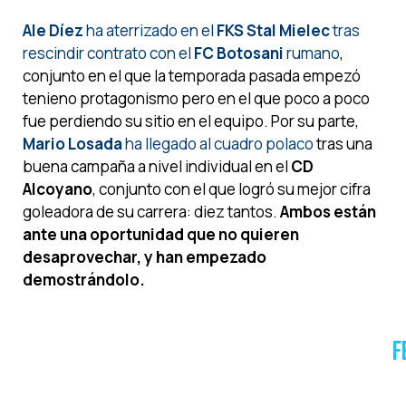
Ale Díez
ha aterrizado en el
FKS Stal Mielec
tras
rescindir contrato con el
FC Botosani
rumano
,
conjunto en el que la temporada pasada empezó
tenieno protagonismo pero en el que poco a poco
fue perdiendo su sitio en el equipo. Por su parte,
Mario Losada
ha llegado al cuadro polaco
tras una
buena campaña a nivel individual en el
CD
Alcoyano
, conjunto con el que logró su mejor cifra
goleadora de su carrera: diez tantos.
Ambos están
ante una oportunidad que no quieren
desaprovechar, y han empezado
demostrándolo.
F