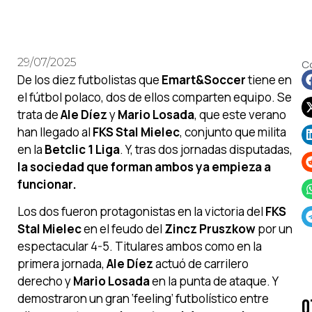
29/07/2025
C
De los diez futbolistas que
Emart&Soccer
tiene en
el fútbol polaco, dos de ellos comparten equipo. Se
trata de
Ale Díez
y
Mario Losada
, que este verano
han llegado al
FKS Stal Mielec
, conjunto que milita
en la
Betclic 1 Liga
. Y, tras dos jornadas disputadas,
la sociedad que forman ambos ya empieza a
funcionar.
Los dos fueron protagonistas en la victoria del
FKS
Stal Mielec
en el feudo del
Zincz Pruszkow
por un
espectacular 4-5. Titulares ambos como en la
primera jornada,
Ale Díez
actuó de carrilero
derecho y
Mario Losada
en la punta de ataque. Y
demostraron un gran ‘feeling’ futbolístico entre
O