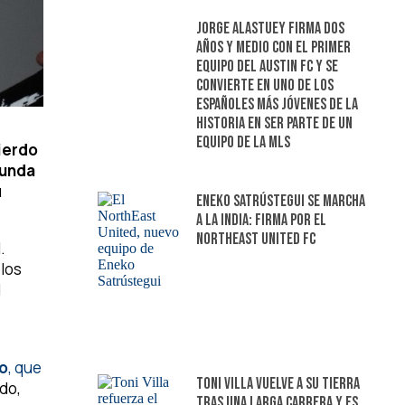
Jorge Alastuey firma dos
años y medio con el primer
equipo del Austin FC y se
convierte en uno de los
españoles más jóvenes de la
historia en ser parte de un
equipo de la MLS
uierdo
gunda
u
Eneko Satrústegui se marcha
a la India: firma por el
NorthEast United FC
.
 los
d
o
, que
Toni Villa vuelve a su tierra
rdo,
tras una larga carrera y es