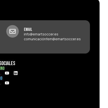
Email
info@emartsoccer.es
comunicaciónfem@emartsoccer.es
Sociales
ino
no