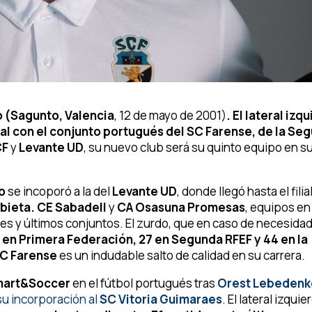
 (Sagunto, Valencia
, 12 de mayo de 2001)
. El lateral izq
l con el conjunto portugués del SC Farense, de la Se
CF
y
Levante UD
, su nuevo club será su quinto equipo en s
ro
se incoporó a la del
Levante UD
, donde llegó hasta el filial
ieta. CE Sabadell
y
CA Osasuna Promesas
, equipos en
es y últimos conjuntos. El zurdo, que en caso de necesida
en Primera Federación, 27 en Segunda RFEF y 44 en la
C Farense
es un indudable salto de calidad en su carrera.
art&Soccer
en el fútbol portugués tras
Orest Lebedenk
su incorporación al
SC Vitoria Guimaraes
. El lateral izquie