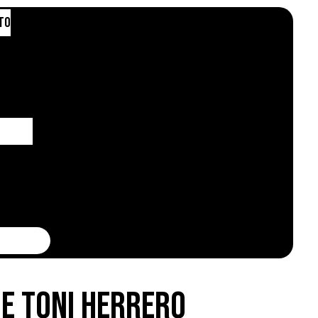
to
de Toni Herrero