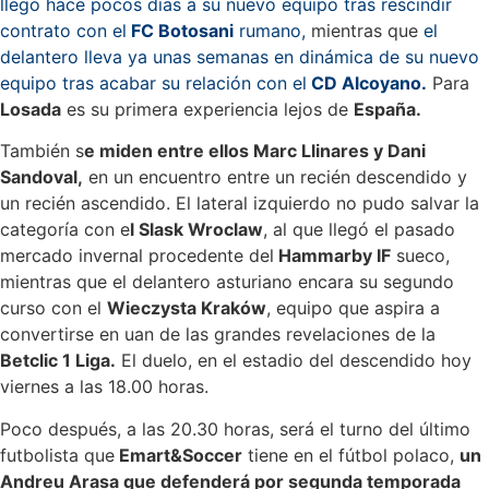
llegó hace pocos días a su nuevo equipo tras rescindir
contrato con el
FC Botosani
rumano,
mientras que
el
delantero lleva ya unas semanas en dinámica de su nuevo
equipo tras acabar su relación con el
CD Alcoyano.
Para
Losada
es su primera experiencia lejos de
España.
También s
e miden entre ellos Marc Llinares y Dani
Sandoval,
en un encuentro entre un recién descendido y
un recién ascendido. El lateral izquierdo no pudo salvar la
categoría con e
l Slask Wroclaw
, al que llegó el pasado
mercado invernal procedente del
Hammarby IF
sueco,
mientras que el delantero asturiano encara su segundo
curso con el
Wieczysta Kraków
, equipo que aspira a
convertirse en uan de las grandes revelaciones de la
Betclic 1 Liga.
El duelo, en el estadio del descendido hoy
viernes a las 18.00 horas.
Poco después, a las 20.30 horas, será el turno del último
futbolista que
Emart&Soccer
tiene en el fútbol polaco,
un
Andreu Arasa que defenderá por segunda temporada