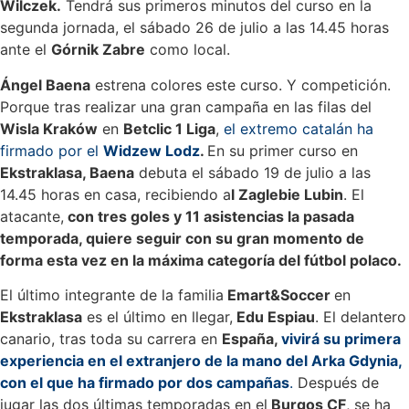
Wilczek.
Tendrá sus primeros minutos del curso en la
segunda jornada, el sábado 26 de julio a las 14.45 horas
ante el
Górnik Zabre
como local.
Ángel Baena
estrena colores este curso. Y competición.
Porque tras realizar una gran campaña en las filas del
Wisla Kraków
en
Betclic 1 Liga
,
el extremo catalán ha
firmado por el
Widzew Lodz
.
En su primer curso en
Ekstraklasa, Baena
debuta el sábado 19 de julio a las
14.45 horas en casa, recibiendo a
l Zaglebie Lubin
. El
atacante,
con tres goles y 11 asistencias la pasada
temporada, quiere seguir con su gran momento de
forma esta vez en la máxima categoría del fútbol polaco.
El último integrante de la familia
Emart&Soccer
en
Ekstraklasa
es el último en llegar,
Edu Espiau
. El delantero
canario, tras toda su carrera en
España,
vivirá su primera
experiencia en el extranjero de la mano del Arka Gdynia,
con el que ha firmado por dos campañas
.
Después de
jugar las dos últimas temporadas en el
Burgos CF
, se ha