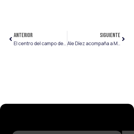
ANTERIOR
SIGUIENTE
El centro del campo del AD Alcorcón, ‘propiedad’ de Emart&Soccer: Tarsi Aguado acompaña a Luis Vacas al conjunto alfarero
Ale Díez acompaña a Mario Losada al FKS Stal Mielec