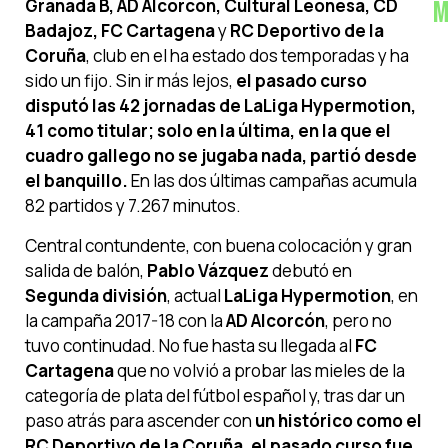
Granada B, AD Alcorcón, Cultural Leonesa, CD
M
Badajoz, FC Cartagena
y
RC Deportivo de la
Coruña
, club en el ha estado dos temporadas y ha
sido un fijo. Sin ir más lejos,
el pasado curso
disputó las 42 jornadas de LaLiga Hypermotion,
41 como titular; solo en la última, en la que el
cuadro gallego no se jugaba nada, partió desde
el banquillo.
En las dos últimas campañas acumula
82 partidos y 7.267 minutos.
Central contundente, con buena colocación y gran
salida de balón,
Pablo Vázquez
debutó en
Segunda división
, actual
LaLiga Hypermotion
, en
la campaña 2017-18 con la
AD Alcorcón
, pero no
tuvo continudad. No fue hasta su llegada al
FC
Cartagena
que no volvió a probar las mieles de la
categoría de plata del fútbol español y, tras dar un
paso atrás para ascender con
un histórico como el
RC Deportivo de la Coruña, el pasado curso fue