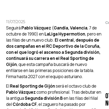
11/07/2025
C
Seguirá
Pablo Vázquez
(
Gandía, Valencia
, 7 de
octubre de 1990) en
LaLiga Hypermotion
, pero en
las filas de un nuevo club.
El central, después de
dos campañas en el RC Deportivo de la Coruña,
con el que logró el ascenso a Segunda división,
continuará su carrera en el Real Sporting de
Gijón
, que esta campaña buscará de nuevo
enfilarse en las primeras posiciones de la tabla.
Firma hasta 2027 con el equipo asturiano.
El
Real Sporting de Gijón
será el octavo club de
Pablo Vázquez
como profesional. Tras debutar en
O
la antigua
Segunda división B
en las filas del filial
N
del
Córdoba CF
, el zaguero ha pasado por