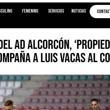
sculino
Femenino
Servicios
Noticias
Contac
del AD Alcorcón, ‘propie
ompaña a Luis Vacas al c