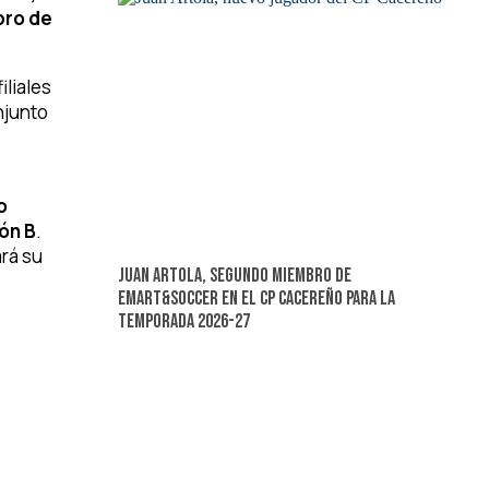
bro de
iliales
onjunto
o
ón B
.
rá su
Juan Artola, segundo miembro de
Emart&Soccer en el CP Cacereño para la
temporada 2026-27