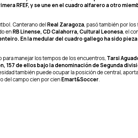
rimera RFEF, y se une en el cuadro alfarero a otro miem
útbol. Canterano del
Real Zaragoza
, pasó también por los f
do en
RB Linense, CD Calahorra, Cultural Leonesa
, el c
nteiro. En la medular del cuadro gallego ha sido pieza
io para manejar los tempos de los encuentros,
Tarsi Aguad
, 157 de ellos bajo la denominación de Segunda divisi
sidad también puede ocupar la posición de central, aporta
ro del campo cien por cien
Emart&Soccer
.