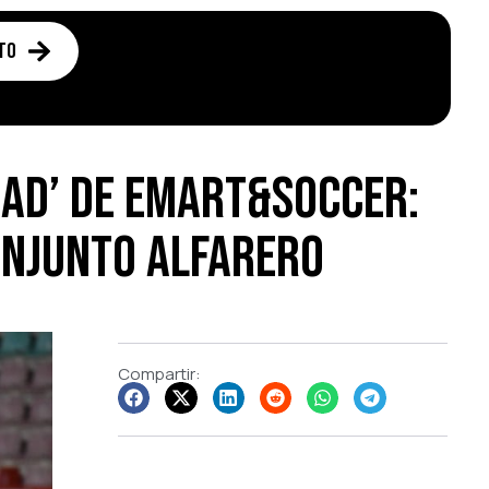
to
dad’ de Emart&Soccer:
onjunto alfarero
Compartir: