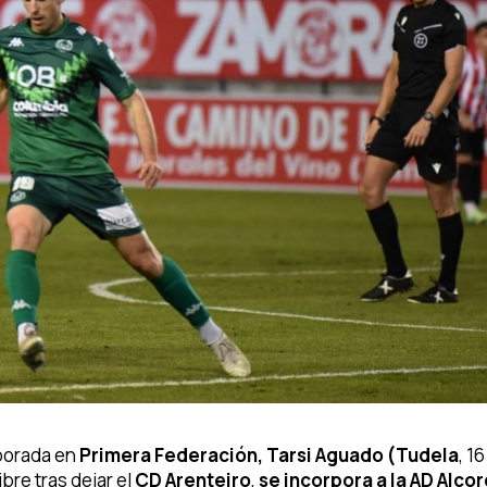
porada en
Primera Federación, Tarsi Aguado (Tudela
, 1
bre tras dejar el
CD Arenteiro
,
se incorpora a la AD Alco