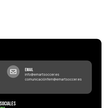
Email
info@emartsoccer.es
comunicaciónfem@emartsoccer.es
Sociales