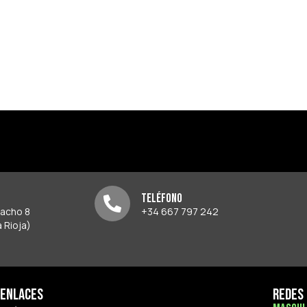
Teléfono
pacho 8
+34 667 797 242
 Rioja)
Enlaces
Redes 