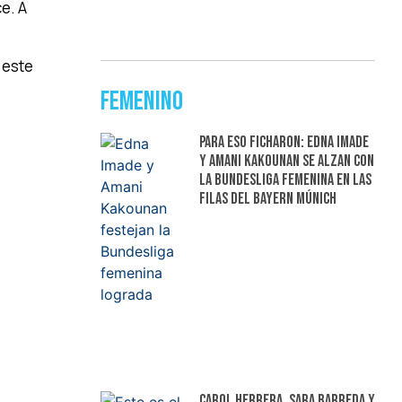
ce. A
 este
Femenino
Para eso ficharon: Edna Imade
y Amani Kakounan se alzan con
la Bundesliga femenina en las
filas del Bayern Múnich
Carol Herrera, Sara Barreda y