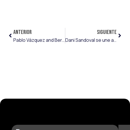
ANTERIOR
SIGUIENTE
Pablo Vázquez and Berto Cayarga bring Dépor back to professional soccer
Dani Sandoval se une al ambicioso proyecto del Wieczysta Kraków