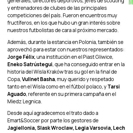
M
generales, directores deportivos, jefes de scouting
y entrenadores de clubes de las principales
competiciones del país. Fueron encuentros muy
fructíferos, en los que hubo un gran interés sobre
nuestros futbolistas de cara al próximo mercado.
Además, durante la estancia en Polonia, también se
aprovechó para estar con nuestros representados:
Jorge Félix
, una institución en el Piast Gliwice,
Eneko Satrústegui
, que ha conseguido entrar en la
historia del Wisla Kraków tras su gol en la final de
Copa,
Vullnet Basha
, muy querido y respetado
tanto en el Wisla como en el fútbol polaco, y
Tarsi
Aguado
, referente en su primera campaña en el
Miedz Legnica.
Desde aquí agradecemos el trato dado a
Emart&Soccer por parte los gestores de
Jagiellonia, Slask Wroclaw, Legia Varsovia, Lech