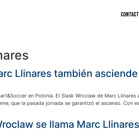
culino
Femenino
Servicios
Noticias
Contac
nares
rc Llinares también asciende
art&Soccer en Polonia. El Slask Wroclaw de Marc Llinares 
e, que la pasada jornada se garantizó el ascenso. Con este 
Wroclaw se llama Marc Llinare