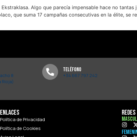
a Ekstraklasa. Algo que parecía impensable hace no tantas 
olaco, que suma 17 campañas consecutivas en la élite, se re
Teléfono
pacho 8
+34 667 797 242
 Rioja)
Enlaces
Redes 
Mascul
Política de Privacidad
Política de Cookies
Femeni