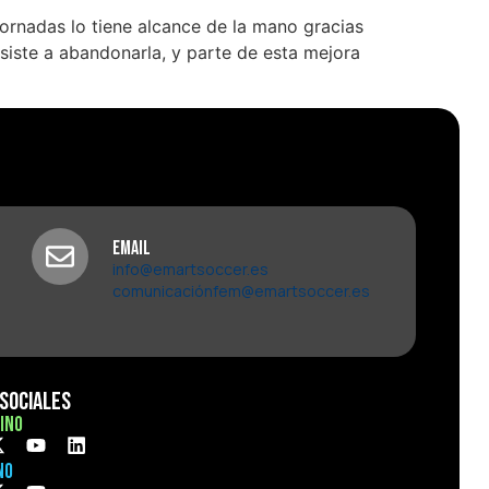
jornadas lo tiene alcance de la mano gracias
siste a abandonarla, y parte de esta mejora
Email
info@emartsoccer.es
comunicaciónfem@emartsoccer.es
Sociales
ino
no