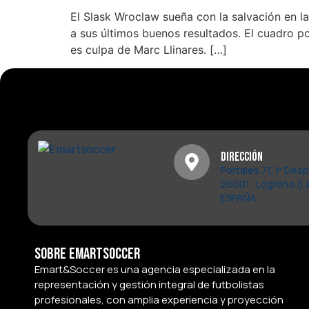
El Slask Wroclaw sueña con la salvación en l
a sus últimos buenos resultados. El cuadro p
es culpa de Marc Llinares. […]
Dirección
Portales 71, 1º Des
26001 · Logroño (La
ESPAÑA
Sobre Emartsoccer
Emart&Soccer es una agencia especializada en la
representación y gestión integral de futbolistas
profesionales, con amplia experiencia y proyección