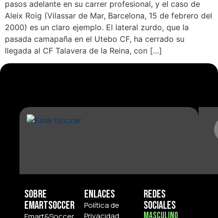
pasos adelante en su carrer profesional, y el caso de
Aleix Roig (Vilassar de Mar, Barcelona, 15 de febrero del
2000) es un claro ejemplo. El lateral zurdo, que la
pasada camapaña en el Utebo CF, ha cerrado su
llegada al CF Talavera de la Reina, con […]
Sobre
Enlaces
Redes
Emartsoccer
Sociales
Política de
Masculino
Privacidad
Emart&Soccer