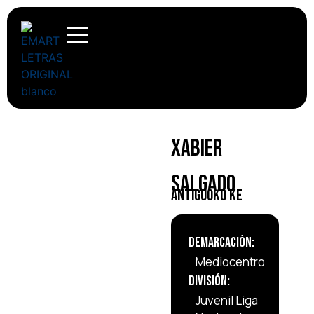
Xabier
Salgado
Antiguoko KE
Demarcación:
Mediocentro
División:
Juvenil Liga