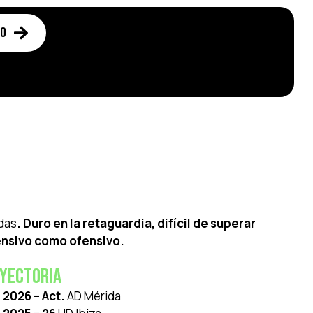
to
adas
. Duro en la retaguardia, difícil de superar
fensivo como ofensivo.
yectoria
2026 – Act.
AD Mérida