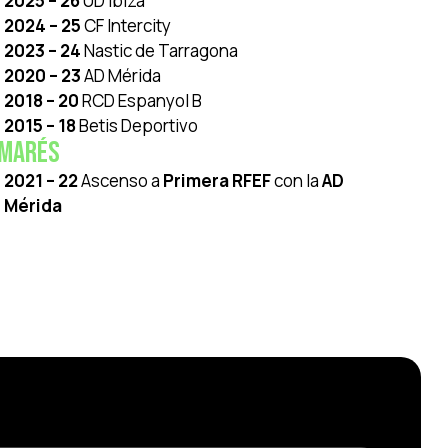
2025 – 26
UD Ibiza
2024 – 25
CF Intercity
2023 – 24
Nastic de Tarragona
2020 – 23
AD Mérida
2018 – 20
RCD Espanyol B
2015 – 18
Betis Deportivo
LMARÉS
2021 – 22
Ascenso a
Primera RFEF
con la
AD
Mérida