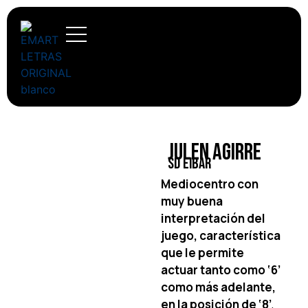
Julen Agirre
SD Eibar
Mediocentro con
muy buena
interpretación del
juego, característica
que le permite
actuar tanto como ‘6’
como más adelante,
en la posición de ‘8’
,