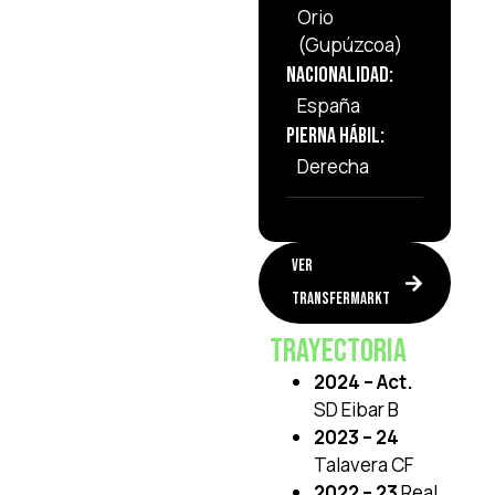
Orio
(Gupúzcoa)
Nacionalidad:
España
Pierna Hábil:
Derecha
VER
TRANSFERMARKT
Trayectoria
2024 – Act.
SD Eibar B
2023 – 24
Talavera CF
2022 – 23
Real