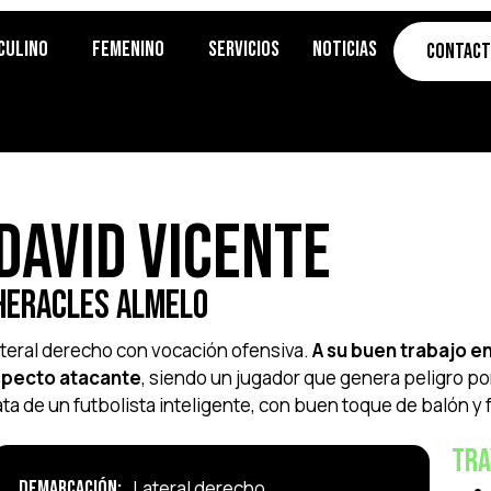
culino
Femenino
Servicios
Noticias
Contac
David Vicente
Heracles Almelo
teral derecho con vocación ofensiva.
A su buen trabajo e
specto atacant
e
, siendo un jugador que genera peligro p
ata de un futbolista inteligente, con buen toque de balón y
Tra
Demarcación:
Lateral derecho