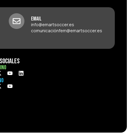
Email
info@emartsoccer.es
comunicaciónfem@emartsoccer.es
Sociales
ino
no