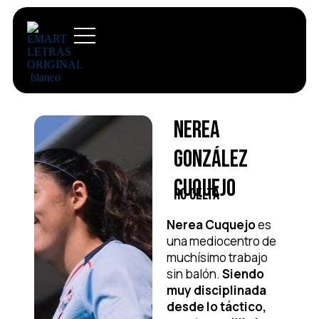
Nerea
González
Cuquejo
RC Celta
Nerea Cuquejo
es
una mediocentro de
muchísimo trabajo
sin balón.
Siendo
muy disciplinada
desde lo táctico,