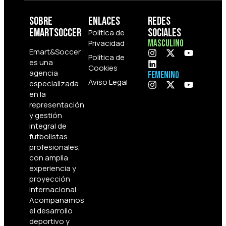
Sobre
Enlaces
Redes
Emartsoccer
Sociales
Política de
Privacidad
Masculino
Emart&Soccer
Política de
es una
Cookies
agencia
Femenino
Aviso Legal
especializada
en la
representación
y gestión
integral de
futbolistas
profesionales,
con amplia
experiencia y
proyección
internacional.
Acompañamos
el desarrollo
deportivo y