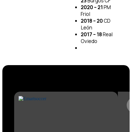
23
Burgos CF
2020 – 21
PM
Friol
2018 – 20
CD
León
2017 – 18
Real
Oviedo