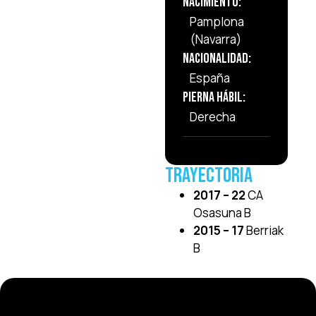
Nacimiento:
Pamplona
(Navarra)
Nacionalidad:
España
Pierna Hábil:
Derecha
Trayectoria
2017 – 22
CA
Osasuna B
2015 – 17
Berriak
B