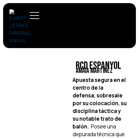
RCD Espanyol
Amaia Martínez
Apuesta segura en el
centro de la
defensa, sobresale
por su colocación, su
disciplina táctica y
su notable trato de
balón.
Posee una
depurada técnica que