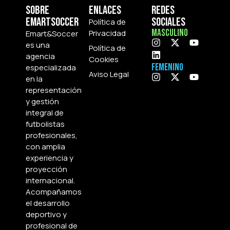
Sobre
Enlaces
Redes
Emartsoccer
Sociales
Política de
Masculino
Privacidad
Emart&Soccer
es una
Política de
agencia
Cookies
Femenino
especializada
Aviso Legal
en la
representación
y gestión
integral de
futbolistas
profesionales,
con amplia
experiencia y
proyección
internacional.
Acompañamos
el desarrollo
deportivo y
profesional de