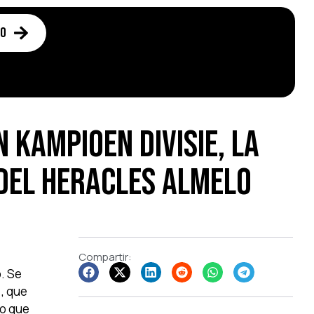
to
 Kampioen Divisie, la
 del Heracles Almelo
Compartir:
o. Se
), que
o que