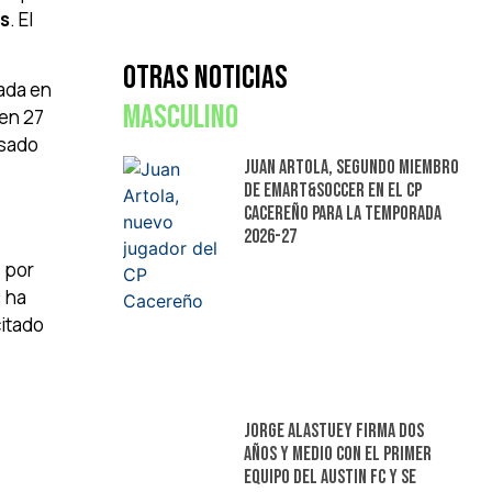
os
. El
Otras Noticias
ada en
Masculino
 en 27
asado
Juan Artola, segundo miembro
de Emart&Soccer en el CP
Cacereño para la temporada
2026-27
 por
: ha
citado
Jorge Alastuey firma dos
años y medio con el primer
equipo del Austin FC y se