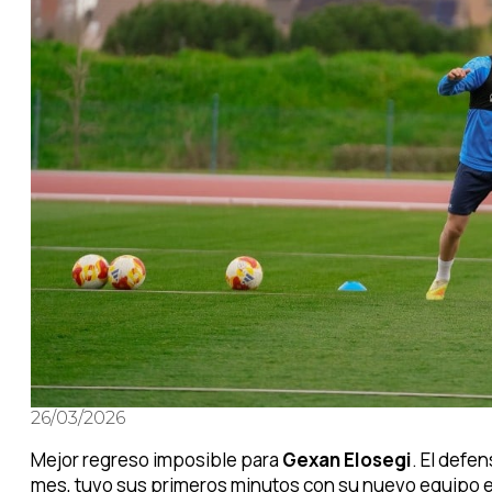
26/03/2026
Mejor regreso imposible para
Gexan Elosegi
. El defe
mes, tuvo sus primeros minutos con su nuevo equipo e