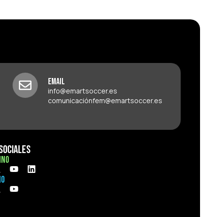
Email
info@emartsoccer.es
comunicaciónfem@emartsoccer.es
Sociales
ino
no