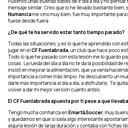
Pusimos unas buenas bases de ir día a día y no pensar 
mensaje similar. Creo que lo he llevado bastante bien, 
Numancia
me vino muy bien, fue muy importante para m
fuese desde fuera.
¿De qué te ha servido estar tanto tiempo parado?
Todas las situaciones, y es lo que he aprendido con est
jugar en el
CF Fuenlabrada
, un club que hace poco estu
Todo lo que he pasado con esta lesión me lo guardo par
cosas. La rueda del día a día no te da la posibilidad d
insistí en mejorar la alimentación, que ya venía haciénd
importancia a comer más limpio: he descubierto un mun
darle más importancia al día a día, a disfrutarlo. Te qu
volver a dar mi mejor versión cuanto antes.
El CF Fuenlabrada apuesta por tí pese a que llevab
Tengo mucha confianza en
Emart&Soccer
, muy buen
y quedamos en que si salía algo interesante apostaríam
alguna lesión de larga duración y contaba con fichas lib