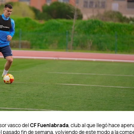
nsor vasco del
CF Fuenlabrada
, club al que llegó hace apen
l pasado fin de semana, volviendo de este modo a la comp