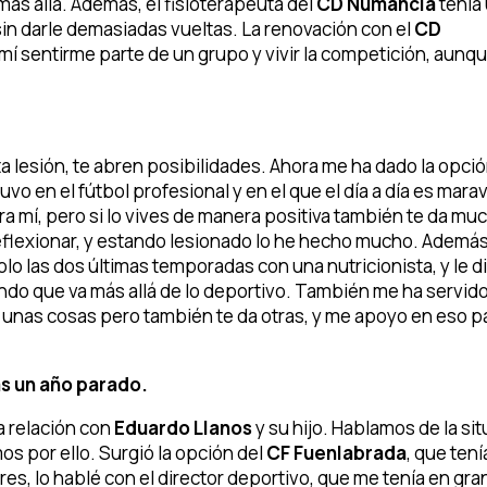
más allá. Además, el fisioterapeuta del
CD Numancia
tenía
sin darle demasiadas vueltas. La renovación con el
CD
í sentirme parte de un grupo y vivir la competición, aunq
a lesión, te abren posibilidades. Ahora me ha dado la opci
vo en el fútbol profesional y en el que el día a día es marav
a mí, pero si lo vives de manera positiva también te da mu
e reflexionar, y estando lesionado lo he hecho mucho. Además
olo las dos últimas temporadas con una nutricionista, y le di
do que va más allá de lo deportivo. También me ha servid
ita unas cosas pero también te da otras, y me apoyo en eso p
as un año parado.
a relación con
Eduardo Llanos
y su hijo. Hablamos de la si
os por ello. Surgió la opción del
CF Fuenlabrada
, que tení
res, lo hablé con el director deportivo, que me tenía en gra