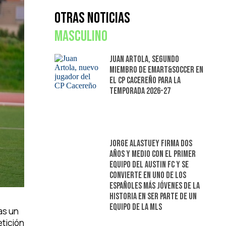
Otras Noticias
Masculino
Juan Artola, segundo
miembro de Emart&Soccer en
el CP Cacereño para la
temporada 2026-27
Jorge Alastuey firma dos
años y medio con el primer
equipo del Austin FC y se
convierte en uno de los
españoles más jóvenes de la
historia en ser parte de un
equipo de la MLS
as un
etición