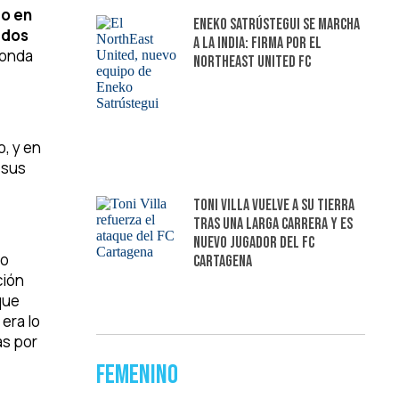
go en
Eneko Satrústegui se marcha
 dos
a la India: firma por el
donda
NorthEast United FC
, y en
 sus
Toni Villa vuelve a su tierra
tras una larga carrera y es
nuevo jugador del FC
do
Cartagena
ción
que
era lo
as por
Femenino