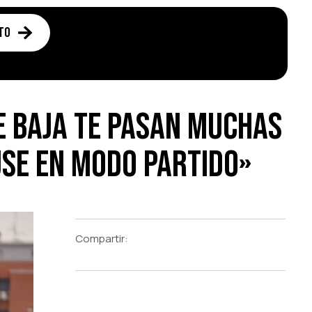
to
e baja te pasan muchas
use en modo partido»
Compartir: