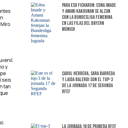
Para eso ficharon: Edna Imade
antes
y Amani Kakounan se alzan
un
con la Bundesliga femenina
en las filas del Bayern
 Miro
Múnich
uvenil.
no y
lpe
Carol Herrera, Sara Barreda
y Laida Balerdi son el top-3
í seis
de la jornada 17 de Segunda
n tan
RFEF
rque
go.
La jornada 18 de Primera RFEF