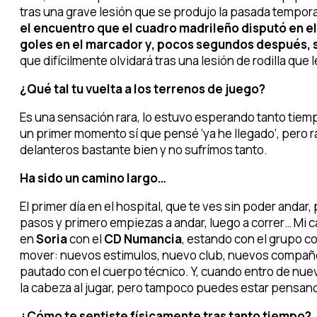
tras una grave lesión que se produjo la pasada temporad
el encuentro que el cuadro madrileño disputó en el
goles en el marcador y, pocos segundos después, su
que difícilmente olvidará tras una lesión de rodilla que
¿Qué tal tu vuelta a los terrenos de juego?
Es una sensación rara, lo estuvo esperando tanto tiem
un primer momento sí que pensé ‘ya he llegado’, pero
delanteros bastante bien y no sufrímos tanto.
Ha sido un camino largo…
El primer día en el hospital, que te ves sin poder anda
pasos y primero empiezas a andar, luego a correr… Mi 
en
Soria
con el
CD Numancia
, estando con el grupo c
mover: nuevos estimulos, nuevo club, nuevos compañer
pautado con el cuerpo técnico. Y, cuando entro de nuev
la cabeza al jugar, pero tampoco puedes estar pensan
¿Cómo te sentiste físicamente tras tanto tiempo?