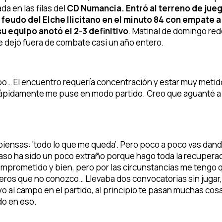
a en las filas del
CD Numancia.
Entró al terreno de jue
 feudo del Elche Ilicitano en el minuto 84 con empate a
 equipo anotó el 2-3 definitivo
. Matinal de domingo re
 le dejó fuera de combate casi un año entero.
po… El encuentro requería concentración y estar muy metido
 rápidamente me puse en modo partido. Creo que aguanté a
r, piensas: ‘todo lo que me queda’. Pero poco a poco vas dan
caso ha sido un poco extraño porque hago toda la recupera
omprometido y bien, pero por las circunstancias me tengo 
os que no conozco… Llevaba dos convocatorias sin jugar, 
o al campo en el partido, al principio te pasan muchas cos
do en eso.