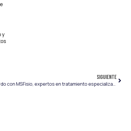
ue
o y
tos
SIGUIENTE
Emart&Soccer llega a un acuerdo con MSFisio, expertos en tratamiento especializado a deportistas de élite con fisioterapia invasiva