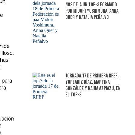
 un
nos deja un top-3 formado
por Midori Yoshimura, Anna
ue
Quer y Natalia Peñalvo
ón de
illoso.
chas
,
Jornada 17 de Primera RFEF:
o para
Yorladiz Díaz, Martina
ara
González y Nahia Azpiazu, en
el top-3
tuación
a
n