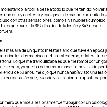
olestando la rodilla pese a todo lo que he tenido; volver 
 es que estoy contento y con ganas de más, me he quitado 
luso con otras sensaciones, como si ya hubiera cumplido.
to es que han sido 357 días desde la lesión y 347 desde la
o fuera.
o.
rera más allá de un quinto metatarsiano que tuve en época j
terior, los dos meniscos, el lateral externo, el lateral inter
a zona. Lo que me tranquilizaba es que me rompí por un go
que se nota, ya que las primeras semanas inmovilizado perd
eriencia de 32 años, me dijo que nunca había visto una lesió
 la recuperación que, cuando vio la lesión, no apostaba po
primero que hice al lesionarme fue trabajar con un psicólo