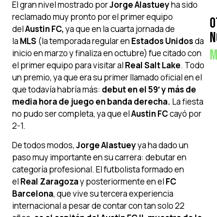
El gran nivel mostrado por
Jorge Alastuey
ha sido
reclamado muy pronto por el primer equipo
O
del
Austin FC,
ya que en la cuarta jornada de
N
la
MLS
(la temporada regular en
Estados Unidos
da
M
inicio en marzo y finaliza en octubre) fue citado con
el primer equipo para visitar al
Real Salt Lake
. Todo
un premio, ya que era su primer llamado oficial en el
que todavía habría más:
debut en el 59′ y más de
media hora de juego en banda derecha.
La fiesta
no pudo ser completa, ya que el
Austin FC
cayó por
2-1.
De todos modos,
Jorge Alastuey
ya ha dado un
paso muy importante en su carrera: debutar en
categoría profesional. El futbolista formado en
el
Real Zaragoza
y posteriormente en el
FC
Barcelona
, que vive su tercera experiencia
internacional a pesar de contar con tan solo 22