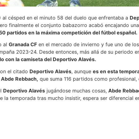
) al césped en el minuto 58 del duelo que enfrentaba a
Dep
 pero finalmente el conjunto babazorro acabó encajando una
 50 partidos en la máxima competición del fútbol español.
o al
Granada CF
en el mercado de invierno y fue uno de los
ampaña 2023-24. Desde entonces, más allá de su periodo en
ido con la camiseta del Deportivo Alavés.
on el citado
Deportivo Alavés
, aunque
es en esta tempora
.
Abde Rebbach,
que suma 116 partidos como profesional,
el
Deportivo Alavés
jugándose muchas cosas,
Abde Rebba
e la temporada tras mucho insistir, espera ser diferencial 