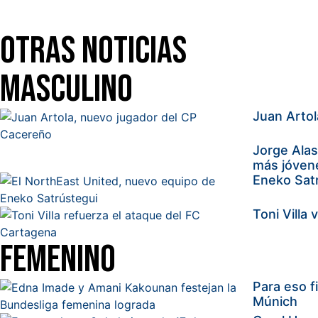
Otras Noticias
Masculino
Juan Arto
Jorge Alas
más jóvene
Eneko Satr
Toni Villa
Femenino
Para eso f
Múnich