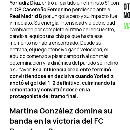
Yorladiz Díaz
entró al partido en el minuto 61 con
O
el
CP
Cacereño Femenino
perdiendo ante el
No
Real Madrid B
por un gol a cero y su impacto fue
inmediato. Su energía, intensidad y electricidad
M
cambiaron por completo el ritmo del encuentro,
dando al equipo una chispa que hasta ese
momento no había encontrado. Desde su
entrada, el juego ofensivo ganó velocidad, el
equipo comenzó a pisar campo rival con más
determinación y la dinámica del partido se inclinó
a su favor.
Esa influencia creciente terminó
convirtiéndose en decisiva cuando Yorladiz
anotó el gol del 1–2 definitivo, culminando la
remontada y convirtiéndose en la
protagonista del tramo final.
Martina González domina su
banda en la victoria del FC