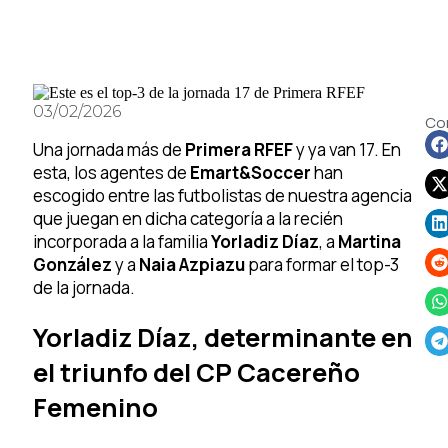
03/02/2026
Com
Una jornada más de
Primera RFEF
y ya van 17. En
esta, los agentes de
Emart&Soccer
han
escogido entre las futbolistas de nuestra agencia
que juegan en dicha categoría a la recién
incorporada a la familia
Yorladiz Díaz
, a
Martina
González
y a
Naia Azpiazu
para formar el top-3
de la jornada.
Yorladiz Díaz, determinante en
el triunfo del CP Cacereño
Femenino