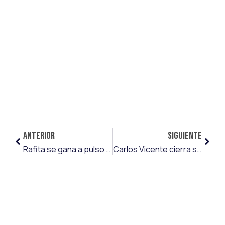
ANTERIOR
SIGUIENTE
Rafita se gana a pulso un sitio fijo en el primer equipo del Málaga CF
Carlos Vicente cierra su etapa en el Deportivo Alavés y se marcha traspasado al Birmingham City FC