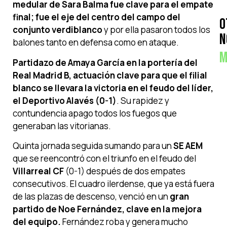
medular de Sara Balma fue clave para el empate
final; fue el eje del centro del campo del
O
conjunto verdiblanco
y por ella pasaron todos los
N
balones tanto en defensa como en ataque.
M
Partidazo de Amaya García en la portería del
Real Madrid B, actuación clave para que el filial
blanco se llevara la victoria en el feudo del líder,
el Deportivo Alavés (0-1)
. Su rapidez y
contundencia apago todos los fuegos que
generaban las vitorianas.
Quinta jornada seguida sumando para un
SE AEM
que se reencontró con el triunfo en el feudo del
Villarreal CF
(0-1) después de dos empates
consecutivos. El cuadro ilerdense, que ya está fuera
de las plazas de descenso, venció en un
gran
partido de Noe Fernández, clave en la mejora
del equipo.
Fernández roba y genera mucho