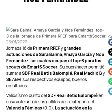
C
26/01/2026
Jornada 16 de
Primera RFEF
y
grandes
actuaciones de
Sara Balma
,
Amaya García y Noe
Fernández, las cuales ocupan el top-3 para los
scouts de Emart&Soccer.
Su buen hacer permitió
sumar a
SDF Real Betis Balompié
,
Real Madrid B
y
SE AEM
, sus respectivos equipos, buenos
resultados.
Valiosísimo punto del
SDF Real Betis Balompié
en
casa ante uno de los gallitos de la categoría, el
Valencia Féminas
(0-0).
La actuación en la