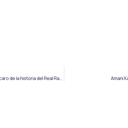
Jeremy Arévalo se convierte en el quinto traspaso más caro de la historia del Real Racing Club de Santander
Amani K