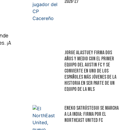
2026-27
onde
s. ¡A
Jorge Alastuey firma dos
años y medio con el primer
equipo del Austin FC y se
convierte en uno de los
españoles más jóvenes de la
historia en ser parte de un
equipo de la MLS
Eneko Satrústegui se marcha
a la India: firma por el
NorthEast United FC