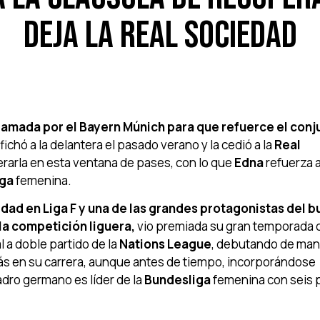
deja la Real Sociedad
lamada por el Bayern Múnich para que refuerce el conj
fichó a la delantera el pasado verano y la cedió a la
Real
perarla en esta ventana de pases, con lo que
Edna
refuerza a
iga
femenina.
dad en Liga F y una de las grandes protagonistas del 
la competición liguera,
vio premiada su gran temporada 
al a doble partido de la
Nations League
, debutando de man
s en su carrera, aunque antes de tiempo, incorporándose
adro germano es líder de la
Bundesliga
femenina con seis 