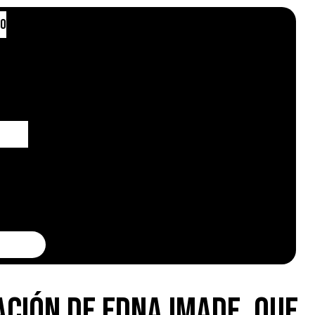
to
ción de Edna Imade, que