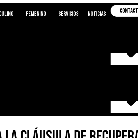
Contac
culino
Femenino
Servicios
Noticias
a la cláusula de recupera