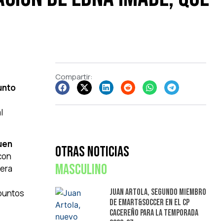
Compartir:
unto
l
buen
Otras Noticias
con
Masculino
era
Juan Artola, segundo miembro
puntos
de Emart&Soccer en el CP
Cacereño para la temporada