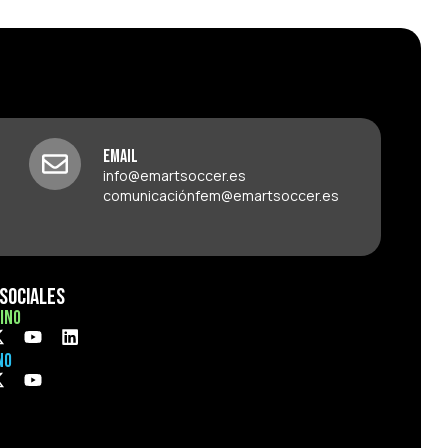
Email
info@emartsoccer.es
comunicaciónfem@emartsoccer.es
Sociales
ino
no