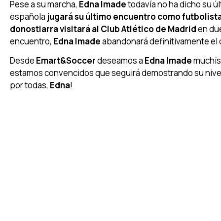
Pese a su marcha,
Edna Imade
todavía no ha dicho su úl
española
jugará su último encuentro como futbolista
donostiarra visitará al Club Atlético de Madrid
en due
encuentro,
Edna Imade
abandonará definitivamente el c
Desde
Emart&Soccer
deseamos a
Edna Imade
muchís
estamos convencidos que seguirá demostrando su nivel y
por todas,
Edna
!