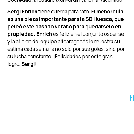
Sergi Enrich
tiene cuerda para rato. E
l menorquín
es una pieza importante para la SD Huesca, que
peleó este pasado verano para quedárselo en
propiedad. Enrich
es feliz en el conjunto oscense
y la afición del equipo altoaragonés le muestra su
estima cada semana no solo por sus goles, sino por
su lucha constante. ¡Felicidades por este gran
logro,
Sergi
!
F