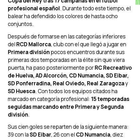
M
Copa del Rey tras 17 campañas en el fútbol
profesional español
. Durante todo este tiempo, el
balear ha defendido los colores de hasta ocho
conjuntos.
Después de formarse en las categorías inferiores
del
RCD Mallorca
, club con el que llegó a jugar en
Primera división
pocos encuentros durante sus
primeras dos temporadas en la élite sin que viera
puerta, ha paso posteriormente por
RC Recreativo
de Huelva, AD Alcorcón, CD Numancia, SD Eibar,
SD Ponferradina, Real Oviedo, Real Zaragoza
y
SD Huesca
. Con todos los equipos citados ha
marcado en categoría profesional:
15 temporadas
seguidas marcando entre Primera y Segunda
división
.
Sus cien goles se reparten de la siguiente manera:
39 con la
SD Eibar
, 26 con el
CD Numancia
, diez