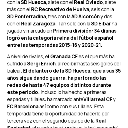
con la
SD Huesca
, siete con el
Real Oviedo
, siete
más con el
RC Recreativo de Huelva
, seis con la
SD Ponferradina
, tres con la
AD Alcorcón
y dos
con el
Real Zaragoza
. Tan solo con la
SD Eibar
ha
jugado y marcado en
Primera división: 34 dianas
logró en la categoría reina del fútbol español
entre las temporadas 2015-16 y 2020-21.
A nivel de rivales, e
l Granada CF
es el que más ha
sufrido a
Sergi Enrich
, al recibir hasta seis goles del
balear.
El delantero de la SD Huesca, que a sus 35
años sigue dando guerra, ha perforado las
redes de hasta 47 equipos distintos durante
este periodo.
Incluso lo ha hecho a primeras
espadas y filiales: ha marcado ante
Villarreal CF
y
FC Barcelona
así como con sus filiales. Esta
temporada tiene la oportunidad de hacerlo por
tercera vez con el segundo equipo de la
Real
Sociedad
; al cuadro txuri-urdin ya lo ha ‘vacunado’.