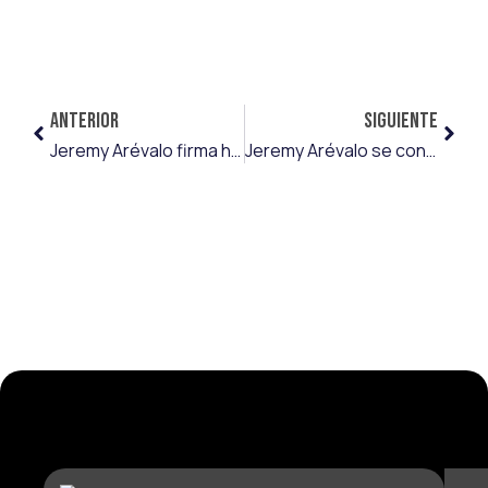
ANTERIOR
SIGUIENTE
Jeremy Arévalo firma hasta 2031 con el VfB Stuttgart, con el que jugará la Europa League
Jeremy Arévalo se convierte en el quinto traspaso más caro de la historia del Real Racing Club de Santander