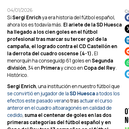
04/01/2026
C
Si
Sergi Enrich
ya era historia del fútbol español,
ahora los es todavía más.
El ariete de la SD Huesca
ha llegado a los cien goles en el fútbol
profesional tras marcar su tercer gol de la
campaña, el logrado contra el CD Castellón en
la derrota del cuadro oscense (4-1).
El
menorquín ha conseguidp 61 goles en
Segunda
división
, 34 en
Primera
y cinco en
Copa del Rey
.
Histórico.
Sergi Enrich
, una institución en nuestro fútbol que
se convirtió en jugador de la
SD Huesca
a todos los
efectos este pasado veran
o tras
actuar el curso
anteror en el cuadro altoaragonés en calidad de
O
cedido
,
suma el centenar de goles en las dos
N
primeras categorías del fútbol español y en