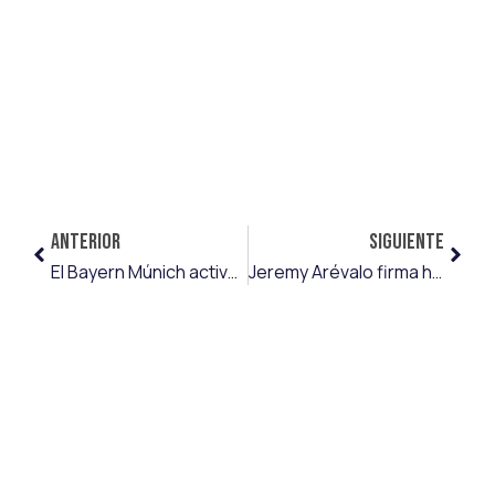
ANTERIOR
SIGUIENTE
El Bayern Múnich activa la cláusula de recuperación de Edna Imade, que deja la Real Sociedad
Jeremy Arévalo firma hasta 2031 con el VfB Stuttgart, con el que jugará la Europa League