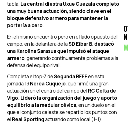
tabla.
La central diestra Uxue Guezala completó
una muy buena actuación, siendo clave en el
bloque defensivo armero para mantener la
portería a cero
.
O
N
En el mismo encuentro pero en el lado opuesto del
campo, en la delantera de la
SD Eibar B
,
destacó
M
una Karolina Sarasua que impulsó el ataque
armero
, generando contínuamente problemas a la
defensa del equipo rival.
Completa el top-3 de
Segunda RFEF
en esta
jornada 13
Nerea Cuquejo
, que firmó una gran
actuación en el centro del campo del
RC Celta de
Vigo.
Lideró la organización del juego y aportó
equilibrio a la medular olívica
, en un duelo en el
que el conjunto celeste se repartió los puntos con
el
Real Sporting
actuando como local (1-1).