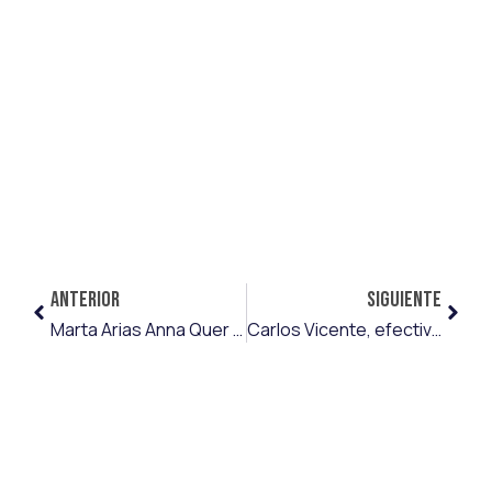
ANTERIOR
SIGUIENTE
Marta Arias Anna Quer y Noelia Fernández, top-3 de la jornada 13 de Primera RFEF
Carlos Vicente, efectividad del cien por cien desde los once metros