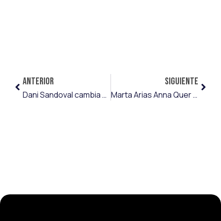
ANTERIOR
SIGUIENTE
Dani Sandoval cambia el Wyeczysta Kraków por el GKS Tychy
Marta Arias Anna Quer y Noelia Fernández, top-3 de la jornada 13 de Primera RFEF