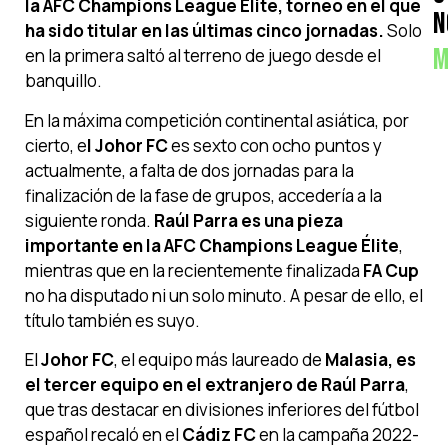
la AFC Champions League Élite, torneo en el que
N
ha sido titular en las últimas cinco jornadas.
Solo
M
en la primera saltó al terreno de juego desde el
banquillo.
En la máxima competición continental asiática, por
cierto, e
l Johor FC
es sexto con ocho puntos y
actualmente, a falta de dos jornadas para la
finalización de la fase de grupos, accedería a la
siguiente ronda.
Raúl Parra es una pieza
importante en la AFC Champions League Élite
,
mientras que en la recientemente finalizada
FA Cup
no ha disputado ni un solo minuto. A pesar de ello, el
título también es suyo.
El
Johor FC
, el equipo más laureado de
Malasia, es
el tercer equipo en el extranjero de Raúl Parra
,
que tras destacar en divisiones inferiores del fútbol
español recaló en el
Cádiz FC
en la campaña 2022-