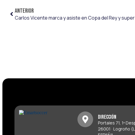
ANTERIOR
Dirección
Portales 71, 1º De
26001 · Logroño (L
ESPAÑA