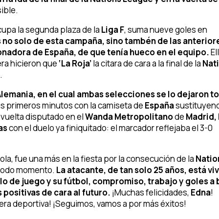
ible.
upa la segunda plaza de la
Liga F
, suma nueve goles en
 no solo de esta campaña, sino tambén de las anteriore
nadora de España, de que tenía hueco en el equipo.
El
iera hicieron que
‘La Roja’
la citara de cara a la final de la
Nat
.
Alemania, en el cual ambas selecciones se lo dejaron t
s primeros minutos con la camiseta de
España
sustituyen
 vuelta disputado en el
Wanda Metropolitano
de
Madrid,
as
con el duelo ya finiquitado: el marcador reflejaba el 3-0
ola, fue una más en la fiesta por la consecución de la
Natio
todo momento.
La atacante, de tan solo 25 años, está vi
lo de juego y su fútbol, compromiso, trabajo y goles a
ositivas de cara al futuro.
¡Muchas felicidades,
Edna
!
era deportiva! ¡Seguimos, vamos a por más éxitos!