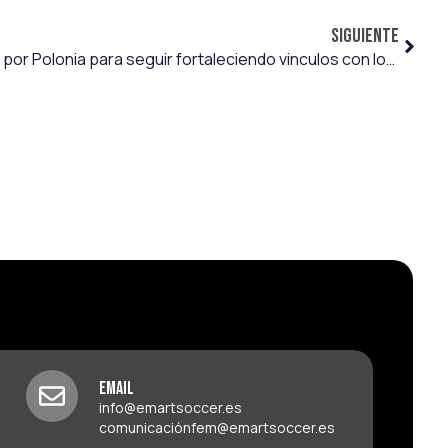
SIGUIENTE
Emart&Soccer realiza una ruta por Polonia para seguir fortaleciendo vinculos con los clubes del país
Email
info@emartsoccer.es
comunicaciónfem@emartsoccer.es