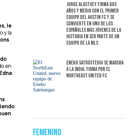
Jorge Alastuey firma dos
años y medio con el primer
equipo del Austin FC y se
convierte en uno de los
s, le
españoles más jóvenes de la
lo y la
historia en ser parte de un
ions
equipo de la MLS
odo
Eneko Satrústegui se marcha
do en
a la India: firma por el
 Edna
NorthEast United FC
ns
viendo
 buen
Femenino