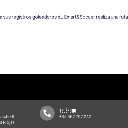
Carlos Vicente marca y asiste en Copa del Rey y supera sus registros goleadores de la pasada campaña
Teléfono
spacho 8
+34 667 797 242
a Rioja)