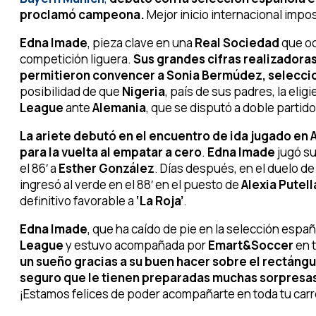
proclamó campeona.
Mejor inicio internacional impos
Edna Imade
, pieza clave en una
Real Sociedad
que oc
competición liguera.
Sus grandes cifras realizadoras
permitieron convencer a Sonia Bermúdez, seleccio
posibilidad de que
Nigeria
, país de sus padres, la elig
League
ante
Alemania
, que se disputó a doble partido
La ariete debutó en el encuentro de ida jugado en 
para la vuelta al empatar a cero
.
Edna Imade
jugó su
el 86′ a
Esther González
. Días después, en el duelo de
ingresó al verde en el 88′ en el puesto de
Alexia Putell
definitivo favorable a
‘La Roja’
.
Edna Imade
, que ha caído de pie en la selección españ
League
y estuvo acompañada por
Emart&Soccer
en 
un sueño gracias a su buen hacer sobre el rectángu
seguro que le tienen preparadas muchas sorpresas p
¡Estamos felices de poder acompañarte en toda tu carr