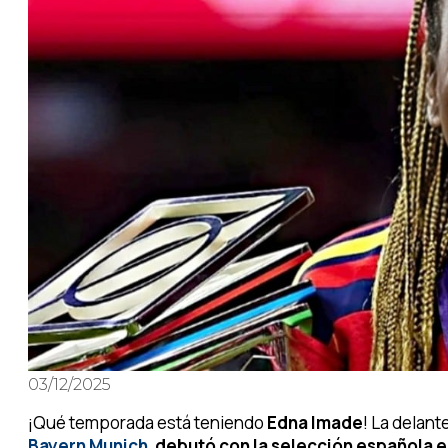
03/12/2025
¡Qué temporada está teniendo
Edna Imade
! La delant
Bayern Munich
,
debutó con la selección española en 