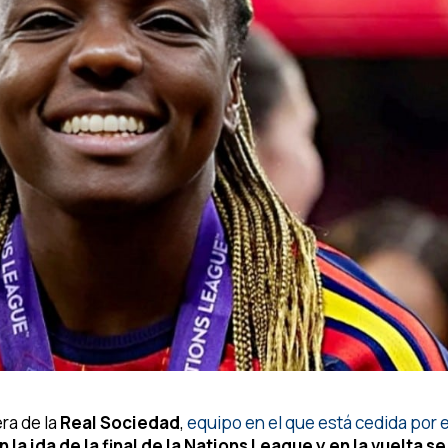
era de la
Real Sociedad
,
equipo en el que está cedida por e
la ida de la final de la Nations League y en la vuelta se