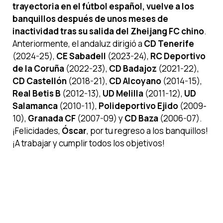
trayectoria en el fútbol español, vuelve a los
banquillos después de unos meses de
inactividad tras su salida del Zheijang FC chino
.
Anteriormente, el andaluz dirigió a
CD Tenerife
(2024-25),
CE Sabadell
(2023-24),
RC Deportivo
de la Coruña
(2022-23),
CD Badajoz
(2021-22),
CD Castellón
(2018-21),
CD Alcoyano
(2014-15),
Real Betis B
(2012-13),
UD Melilla
(2011-12),
UD
Salamanca
(2010-11),
Polideportivo Ejido
(2009-
10),
Granada CF
(2007-09) y
CD Baza
(2006-07).
¡Felicidades,
Óscar
, por tu regreso a los banquillos!
¡A trabajar y cumplir todos los objetivos!