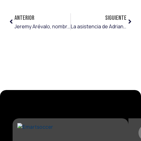
ANTERIOR
SIGUIENTE
Jeremy Arévalo, nombrado mejor jugador del mes de octubre en LaLiga Hypermotion
La asistencia de Adriana Parada, el regreso de Martina González y el liderazgo de Gema Climent les hacen estar en el top-3 de Primera RFEF