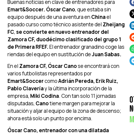
Buenas noticias en clave de entrenadores para
Emart&Soccer. Óscar Cano
, que estaba sin
equipo después de una aventura en
China
el
pasado curso como técnico asistente del
Zheijang
FC
,
se convierte en nuevo entrenador del
Zamora CF, duodécimo clasificado del grupo 1
de Primera RFEF.
El entrenador granadino coge las
riendas del equipo en sustitución de
Juan Sabas.
En el
Zamora CF, Óscar Cano
se encontrará con
varios futbolistas representados por
Emart&Soccer
como
Adrián Pereda, Erik Ruiz,
Pablo Clavería
y la última incorporación de la
empresa,
Miki Codina
. Con tan solo 11 jornadas
O
disputadas,
Cano
tiene margen para mejorar la
N
situación y aljar al equipo de la zona de descenso;
M
ahora está solo un punto por encima.
Óscar Cano, entrenador con una dilatada