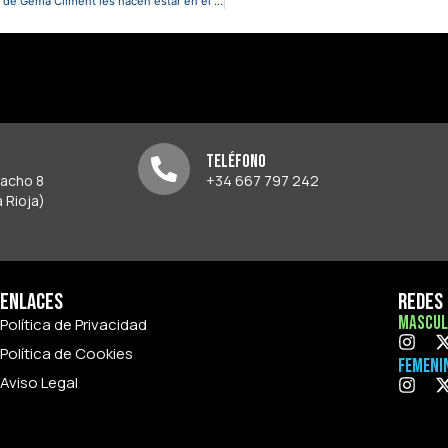
La asistencia de Adriana Parada, el regreso de Martina González y el liderazgo de Gema Climent les hacen estar en el top-3 de Primera RFEF
Teléfono
pacho 8
+34 667 797 242
 Rioja)
Enlaces
Redes 
Mascul
Política de Privacidad
Política de Cookies
Femeni
Aviso Legal