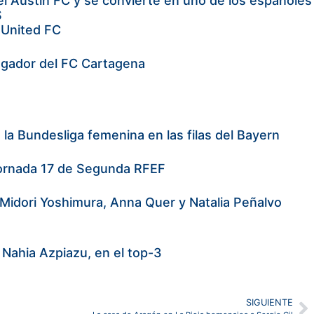
el Austin FC y se convierte en uno de los españoles
S
 United FC
 jugador del FC Cartagena
la Bundesliga femenina en las filas del Bayern
a jornada 17 de Segunda RFEF
Midori Yoshimura, Anna Quer y Natalia Peñalvo
 Nahia Azpiazu, en el top-3
SIGUIENTE