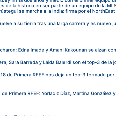
tuey firma dos años y medio con el primer equipo d
s de la historia en ser parte de un equipo de la ML
ústegui se marcha a la India: firma por el NorthEast
 vuelve a su tierra tras una larga carrera y es nuevo
icharon: Edna Imade y Amani Kakounan se alzan con 
era, Sara Barreda y Laida Balerdi son el top-3 de l
 18 de Primera RFEF nos deja un top-3 formado por 
 de Primera RFEF: Yorladiz Díaz, Martina González y