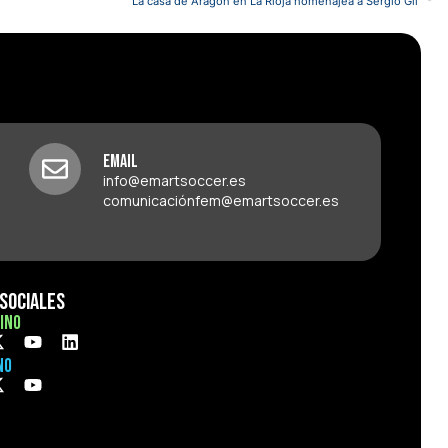
La casa de Aragón en La Rioja homenajea a Sergio Gil
Email
info@emartsoccer.es
comunicaciónfem@emartsoccer.es
Sociales
ino
no