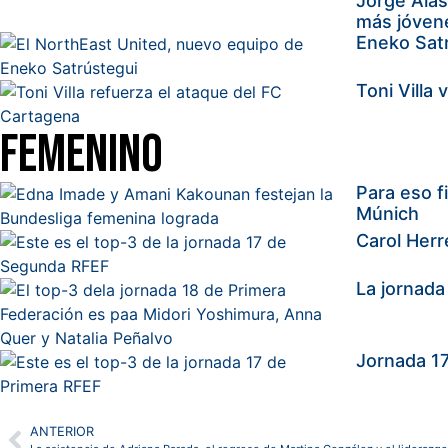
Jorge Alas
más jóvene
Eneko Satr
Toni Villa
Femenino
Para eso f
Múnich
Carol Herr
La jornada
Jornada 17
ANTERIOR