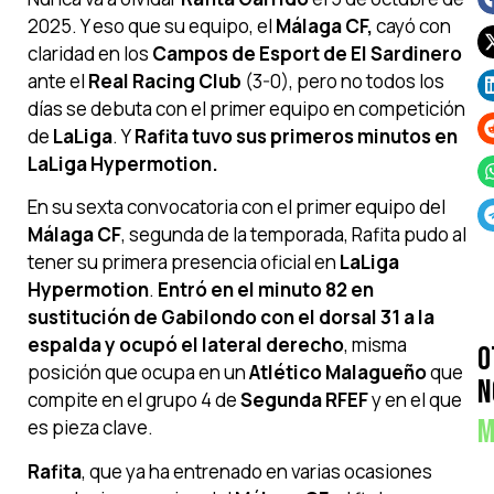
2025. Y eso que su equipo, el
Málaga CF,
cayó con
claridad en los
Campos de Esport de El Sardinero
ante el
Real Racing Club
(3-0), pero no todos los
días se debuta con el primer equipo en competición
de
LaLiga
. Y
Rafita tuvo sus primeros minutos en
LaLiga Hypermotion.
En su sexta convocatoria con el primer equipo del
Málaga CF
, segunda de la temporada, Rafita pudo al
tener su primera presencia oficial en
LaLiga
Hypermotion
.
Entró en el minuto 82 en
sustitución de Gabilondo con el dorsal 31 a la
espalda y ocupó el lateral derecho
, misma
O
posición que ocupa en un
Atlético Malagueño
que
N
compite en el grupo 4 de
Segunda RFEF
y en el que
M
es pieza clave.
Rafita
, que ya ha entrenado en varias ocasiones