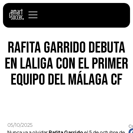
Rafita Garrido debuta
en LaLiga con el primer
equipo del Málaga CF
05/10/2025
C
Nunca va a olvidar
Rafita Garrido
el 5 de octubre de