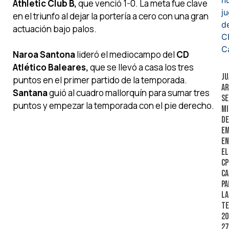
Athletic Club B,
que venció 1-0. La meta fue clave
en el triunfo al dejar la portería a cero con una gran
actuación bajo palos.
Naroa Santona
lideró el mediocampo del
CD
Atlético Baleares,
que se llevó a casa los tres
Ju
puntos en el primer partido de la temporada.
Ar
Santana
guió al cuadro mallorquín para sumar tres
s
puntos y empezar la temporada con el pie derecho.
m
de
E
en
el
CP
Ca
pa
la
t
20
27