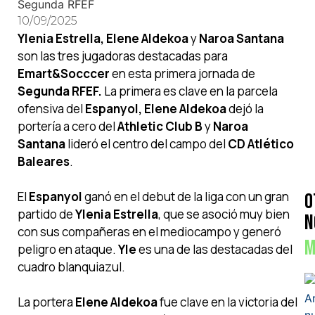
10/09/2025
Ylenia Estrella, Elene Aldekoa
y
Naroa Santana
son las tres jugadoras destacadas para
Emart&Socccer
en esta primera jornada de
Segunda RFEF.
La primera es clave en la parcela
ofensiva del
Espanyol, Elene Aldekoa
dejó la
portería a cero del
Athletic Club B
y
Naroa
Santana
lideró el centro del campo del
CD Atlético
Baleares
.
El
Espanyol
ganó en el debut de la liga con un gran
O
partido de
Ylenia Estrella
, que se asoció muy bien
N
con sus compañeras en el mediocampo y generó
M
peligro en ataque.
Yle
es una de las destacadas del
cuadro blanquiazul.
La portera
Elene Aldekoa
fue clave en la victoria del